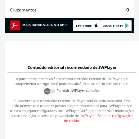
Cruzamentos
0
MAIS BUNDESLIGA NO APP!
APP STORE
GOOGLE PLAY
Conteúdo editorial recomendado de
JWPlayer
A partir desse ponto você encontrará conteúdo externo de
JWPlayer
que
complementa o artigo. Você pode visualizá-lo ou ocultá-lo com um clique.
Permitir
JWPlayer
conteúdo
Eu concordo que o conteúdo externo
JWPlayer
será exibido para mim. Essa
ação permite que os dados pessoais sejam transmitidos para
JWPlayer
e que
os cookies sejam configurados por
JWPlayer
. Você pode obter mais informações
sobre essa ação no aviso de privacidade de
JWPlayer
|
Editar as configurações
de cookies