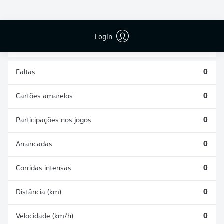
DISPUTAS
DESARMES
ÁREAS
REALIZADOS
GANHAS
0
0
Login
Faltas
0
Cartões amarelos
0
Participações nos jogos
0
Arrancadas
0
Corridas intensas
0
Distância (km)
0
Velocidade (km/h)
0