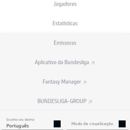
Jogadores
PESO
NACIONALIDADE
12.06.2005
ALTURA
83
DEU
21 ANOS
189 CM
KG
Estatísticas
Emissoras
Competition
Bundesliga 2
Aplicativo da Bundesliga
Season
Fantasy Manager
BUNDESLIGA-GROUP
ESTATÍSTICAS DA
TEMPORADA 2023/2024
Escolha seu idioma
Modo de visualização
Português