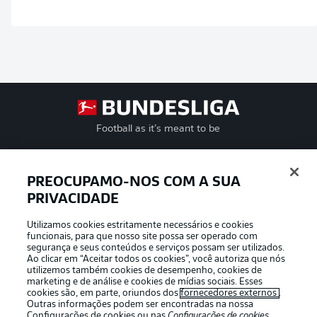
Football as it’s meant to be
PREOCUPAMO-NOS COM A SUA
PRIVACIDADE
APLICATIVO DA BUNDESLIGA
Utilizamos cookies estritamente necessários e cookies
funcionais, para que nosso site possa ser operado com
segurança e seus conteúdos e serviços possam ser utilizados.
Ao clicar em “Aceitar todos os cookies”, você autoriza que nós
utilizemos também cookies de desempenho, cookies de
Oferecido por
marketing e de análise e cookies de mídias sociais. Esses
cookies são, em parte, oriundos dos
fornecedores externos
.
Outras informações podem ser encontradas na nossa
Configurações de cookies
ou nas
Configurações de cookies
,