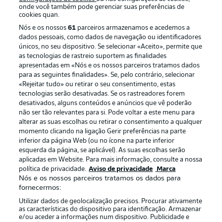
onde você também pode gerenciar suas preferências de
cookies quan.
Nós e os nossos
61
parceiros armazenamos e acedemos a
dados pessoais, como dados de navegação ou identificadores
únicos, no seu dispositivo. Se selecionar «Aceito», permite que
as tecnologias de rastreio suportem as finalidades
apresentadas em «Nós e os nossos parceiros tratamos dados
para as seguintes finalidades». Se, pelo contrário, selecionar
«Rejeitar tudo» ou retirar o seu consentimento, estas
Publicidade
Avisos legais
tecnologias serão desativadas. Se os rastreadores forem
Gerir preferências
Aviso de privacidade
desativados, alguns conteúdos e anúncios que vê poderão
não ser tão relevantes para si. Pode voltar a este menu para
Termos de uso
Trabalhe conosco
alterar as suas escolhas ou retirar o consentimento a qualquer
momento clicando na ligação Gerir preferências na parte
Marca
Contato
inferior da página Web (ou no ícone na parte inferior
Jogadores
esquerda da página, se aplicável). As suas escolhas serão
aplicadas em Website. Para mais informação, consulte a nossa
política de privacidade.
Aviso de privacidade
Marca
Nós e os nossos parceiros tratamos os dados para
fornecermos:
Utilizar dados de geolocalização precisos. Procurar ativamente
as características do dispositivo para identificação. Armazenar
e/ou aceder a informações num dispositivo. Publicidade e