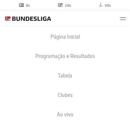
2BL
BL
VBL
NOAH
Página Inicial
ENGELBRETH
42
Programação e Resultados
Tabela
MEIO-CAMPO
Clubes
HANNOVER
ESTATÍSTICAS DA TEMPORADA 2023/2024
GOLS
Ao vivo