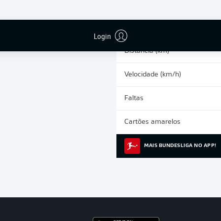
0
Arrancadas
Corridas intensas
Login
Distância (km)
Velocidade (km/h)
Faltas
Cartões amarelos
MAIS BUNDESLIGA NO APP!