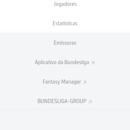
Jogadores
NACIONALIDADE
14.04.1999
ALTURA
PESO
DEU
27 ANOS
191 CM
81 KG
Estatísticas
Emissoras
Aplicativo da Bundesliga
Fantasy Manager
ÍSTICAS DA TEMPORADA 202
BUNDESLIGA-GROUP
Participações nos jogos
PASSES
REALIZADOS