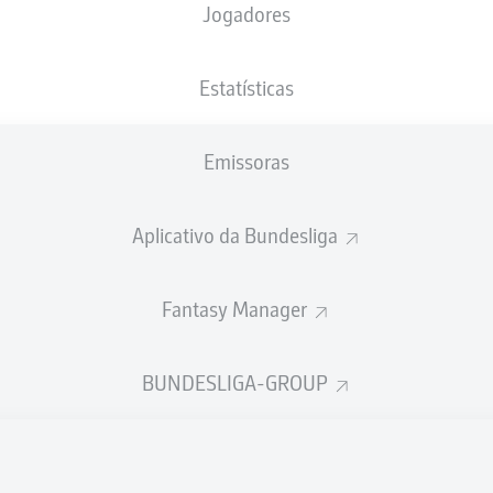
Jogadores
NACIONALIDADE
12.09.2007
ALTURA
PESO
DEU
, JPN
18 ANOS
180 CM
72 KG
Estatísticas
Emissoras
Aplicativo da Bundesliga
Fantasy Manager
ÍSTICAS DA TEMPORADA 202
BUNDESLIGA-GROUP
Faltas
TAS
ANHAS