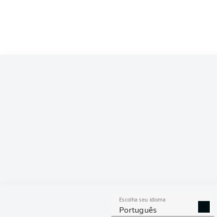
Competition
Bundesliga 2
Season
ESTAT
Escolha seu idioma
DESARMES
DISPU
Português
REALIZADOS
ÁREAS G