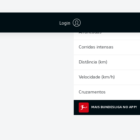
0
Cartões amarelos
Participações nos jogos
Login
Arrancadas
Corridas intensas
Distância (km)
Velocidade (km/h)
Cruzamentos
MAIS BUNDESLIGA NO APP!