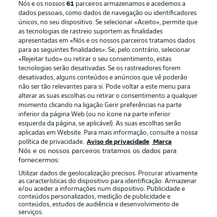
Nós e os nossos
61
parceiros armazenamos e acedemos a
dados pessoais, como dados de navegação ou identificadores
únicos, no seu dispositivo. Se selecionar «Aceito», permite que
as tecnologias de rastreio suportem as finalidades
apresentadas em «Nós e os nossos parceiros tratamos dados
para as seguintes finalidades». Se, pelo contrário, selecionar
«Rejeitar tudo» ou retirar o seu consentimento, estas
Publicidade
Avisos legais
tecnologias serão desativadas. Se os rastreadores forem
Gerir preferências
Aviso de privacidade
desativados, alguns conteúdos e anúncios que vê poderão
não ser tão relevantes para si. Pode voltar a este menu para
Termos de uso
Trabalhe conosco
alterar as suas escolhas ou retirar o consentimento a qualquer
momento clicando na ligação Gerir preferências na parte
Marca
Contato
inferior da página Web (ou no ícone na parte inferior
Jogadores
esquerda da página, se aplicável). As suas escolhas serão
aplicadas em Website. Para mais informação, consulte a nossa
política de privacidade.
Aviso de privacidade
Marca
Nós e os nossos parceiros tratamos os dados para
fornecermos:
Utilizar dados de geolocalização precisos. Procurar ativamente
as características do dispositivo para identificação. Armazenar
e/ou aceder a informações num dispositivo. Publicidade e
conteúdos personalizados, medição de publicidade e
conteúdos, estudos de audiência e desenvolvimento de
serviços.