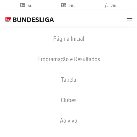
2BL
BL
VBL
MUSTAPHA
Página Inicial
BUNDU
7
Programação e Resultados
Tabela
ATACANTE
Clubes
HANNOVER
ESTATÍSTICAS DA TEMPORADA 2026/2027
GOLS
COMP
Ao vivo