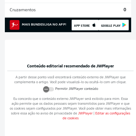
Cruzamentos
0
MAIS BUNDESLIGA NO APP!
APP STORE
GOOGLE PLAY
Conteúdo editorial recomendado de
JWPlayer
A partir desse ponto você encontrará conteúdo externo de
JWPlayer
que
complementa o artigo. Você pode visualizá-lo ou ocultá-lo com um clique.
Permitir
JWPlayer
conteúdo
Eu concordo que o conteúdo externo
JWPlayer
será exibido para mim. Essa
ação permite que os dados pessoais sejam transmitidos para
JWPlayer
e que
os cookies sejam configurados por
JWPlayer
. Você pode obter mais informações
sobre essa ação no aviso de privacidade de
JWPlayer
|
Editar as configurações
de cookies