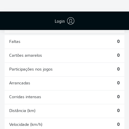
DISPUTAS
DESARMES
ÁREAS
REALIZADOS
GANHAS
0
0
Login
Faltas
0
Cartões amarelos
0
Participações nos jogos
0
Arrancadas
0
Corridas intensas
0
Distância (km)
0
Velocidade (km/h)
0