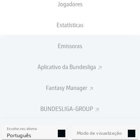
Jogadores
PESO
NACIONALIDADE
28.02.1997
ALTURA
83
SLE
29 ANOS
189 CM
KG
Estatísticas
Emissoras
Competition
Bundesliga 2
Aplicativo da Bundesliga
Season
2026/2027
Fantasy Manager
BUNDESLIGA-GROUP
ESTATÍSTICAS DA
TEMPORADA 2026/2027
Escolha seu idioma
Modo de visualização
Português