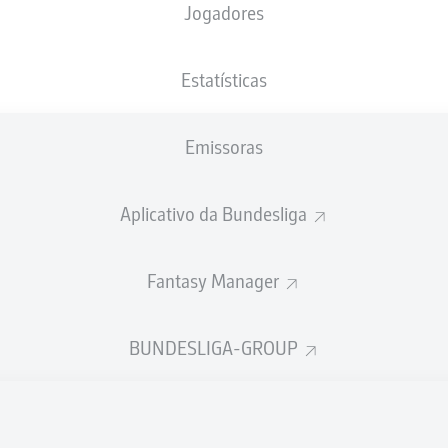
Jogadores
NACIONALIDADE
25.06.1996
ALTURA
PESO
TUN
, DEU
30 ANOS
180 CM
74 KG
Estatísticas
Emissoras
Aplicativo da Bundesliga
Fantasy Manager
ÍSTICAS DA TEMPORADA 202
BUNDESLIGA-GROUP
Faltas
TAS
ANHAS