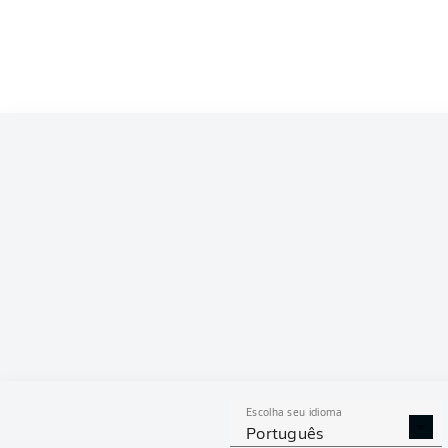
Competition
Bundesliga 2
Season
ESTAT
Escolha seu idioma
DESARMES
DISPU
Português
REALIZADOS
ÁREAS G