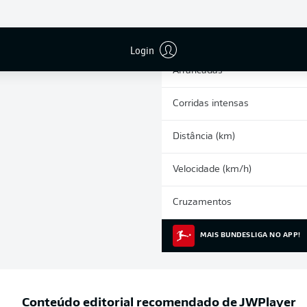
0
Cartões amarelos
Participações nos jogos
Login
Arrancadas
Corridas intensas
Distância (km)
Velocidade (km/h)
Cruzamentos
MAIS BUNDESLIGA NO APP!
Conteúdo editorial recomendado de
JWPlayer