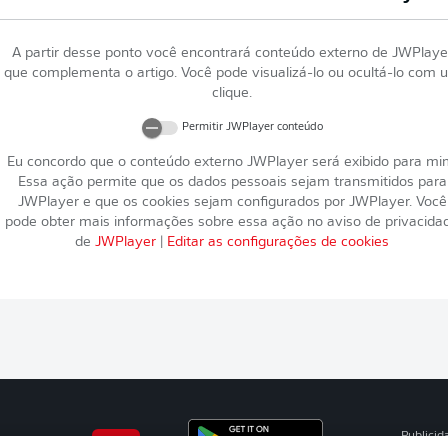
A partir desse ponto você encontrará conteúdo externo de
JWPlaye
que complementa o artigo. Você pode visualizá-lo ou ocultá-lo com 
clique.
Permitir
JWPlayer
conteúdo
Eu concordo que o conteúdo externo
JWPlayer
será exibido para mi
Essa ação permite que os dados pessoais sejam transmitidos para
JWPlayer
e que os cookies sejam configurados por
JWPlayer
. Você
pode obter mais informações sobre essa ação no aviso de privacida
de
JWPlayer
|
Editar as configurações de cookies
Publicid