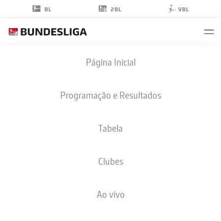
2BL
BL
VBL
MICHÉL
Página Inicial
KNIAT
Programação e Resultados
Tabela
Clubes
ARMINIA BIELEFELD
Ao vivo