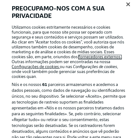
PREOCUPAMO-NOS COM A SUA
PRIVACIDADE
Login
Utilizamos cookies estritamente necessários e cookies
funcionais, para que nosso site possa ser operado com
segurança e seus conteúdos e serviços possam ser utilizados.
Ao clicar em “Aceitar todos os cookies”, você autoriza que nós
utilizemos também cookies de desempenho, cookies de
marketing e de análise e cookies de mídias sociais. Esses
cookies são, em parte, oriundos dos
fornecedores externos
.
Outras informações podem ser encontradas na nossa
Configurações de cookies
ou nas
Configurações de cookies
,
onde você também pode gerenciar suas preferências de
cookies quan.
Nós e os nossos
61
parceiros armazenamos e acedemos a
dados pessoais, como dados de navegação ou identificadores
únicos, no seu dispositivo. Se selecionar «Aceito», permite que
Football as it’s meant to be
as tecnologias de rastreio suportem as finalidades
apresentadas em «Nós e os nossos parceiros tratamos dados
para as seguintes finalidades». Se, pelo contrário, selecionar
«Rejeitar tudo» ou retirar o seu consentimento, estas
tecnologias serão desativadas. Se os rastreadores forem
APLICATIVO DA BUNDESLIGA
desativados, alguns conteúdos e anúncios que vê poderão
não ser tão relevantes para si. Pode voltar a este menu para