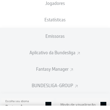
Jogadores
NACIONALIDADE
18.11.1985
ALTURA
DEU
40 ANOS
191 CM
Estatísticas
Competition
Emissoras
Bundesliga 2
Season
Aplicativo da Bundesliga
2026/2027
Fantasy Manager
BUNDESLIGA-GROUP
Escolha seu idioma
Modo de visualização
Português