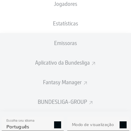
Jogadores
PESO
NACIONALIDADE
31.10.2002
ALTURA
78
DEU
23 ANOS
184 CM
KG
Estatísticas
Emissoras
Competition
Bundesliga 2
Aplicativo da Bundesliga
Season
Fantasy Manager
BUNDESLIGA-GROUP
ESTATÍSTICAS DA
TEMPORADA 2022/2023
Escolha seu idioma
Modo de visualização
Português