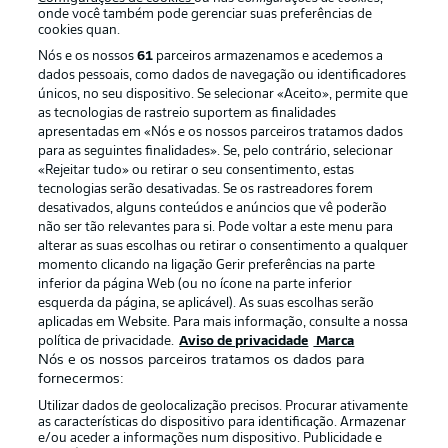
onde você também pode gerenciar suas preferências de
cookies quan.
Nós e os nossos
61
parceiros armazenamos e acedemos a
dados pessoais, como dados de navegação ou identificadores
únicos, no seu dispositivo. Se selecionar «Aceito», permite que
as tecnologias de rastreio suportem as finalidades
apresentadas em «Nós e os nossos parceiros tratamos dados
para as seguintes finalidades». Se, pelo contrário, selecionar
«Rejeitar tudo» ou retirar o seu consentimento, estas
Publicidade
Avisos legais
tecnologias serão desativadas. Se os rastreadores forem
Gerir preferências
Aviso de privacidade
desativados, alguns conteúdos e anúncios que vê poderão
não ser tão relevantes para si. Pode voltar a este menu para
Termos de uso
Trabalhe conosco
alterar as suas escolhas ou retirar o consentimento a qualquer
momento clicando na ligação Gerir preferências na parte
Marca
Contato
inferior da página Web (ou no ícone na parte inferior
Jogadores
esquerda da página, se aplicável). As suas escolhas serão
aplicadas em Website. Para mais informação, consulte a nossa
política de privacidade.
Aviso de privacidade
Marca
Nós e os nossos parceiros tratamos os dados para
fornecermos:
Utilizar dados de geolocalização precisos. Procurar ativamente
as características do dispositivo para identificação. Armazenar
e/ou aceder a informações num dispositivo. Publicidade e