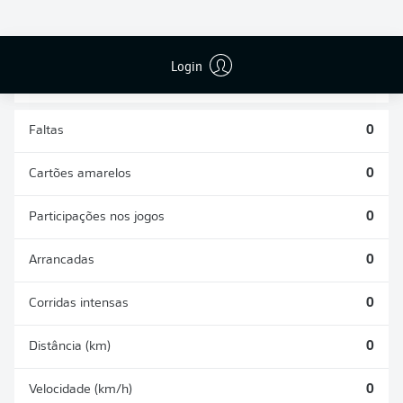
DESARMES
DISPUTAS
REALIZADOS
ÁREAS GANHAS
0
0
Login
Faltas
0
Cartões amarelos
0
Participações nos jogos
0
Arrancadas
0
Corridas intensas
0
Distância (km)
0
Velocidade (km/h)
0