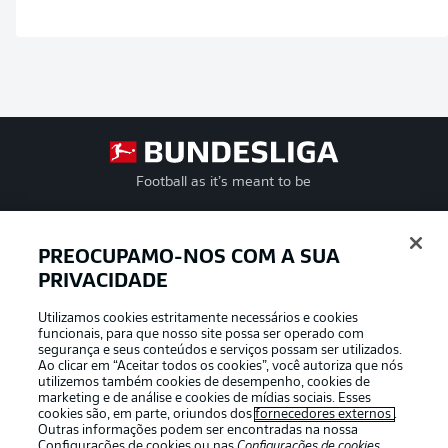
Football as it’s meant to be
PREOCUPAMO-NOS COM A SUA
PRIVACIDADE
APLICATIVO DA BUNDESLIGA
Utilizamos cookies estritamente necessários e cookies
funcionais, para que nosso site possa ser operado com
segurança e seus conteúdos e serviços possam ser utilizados.
Ao clicar em “Aceitar todos os cookies”, você autoriza que nós
utilizemos também cookies de desempenho, cookies de
Oferecido por
marketing e de análise e cookies de mídias sociais. Esses
cookies são, em parte, oriundos dos
fornecedores externos
.
Outras informações podem ser encontradas na nossa
Configurações de cookies
ou nas
Configurações de cookies
,