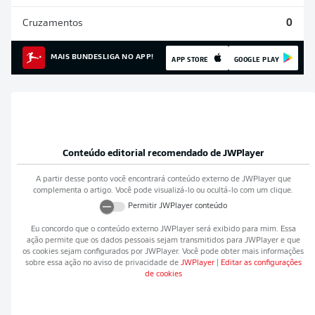
Cruzamentos
0
MAIS BUNDESLIGA NO APP!
APP STORE
GOOGLE PLAY
Conteúdo editorial recomendado de
JWPlayer
A partir desse ponto você encontrará conteúdo externo de
JWPlayer
que
complementa o artigo. Você pode visualizá-lo ou ocultá-lo com um clique.
Permitir
JWPlayer
conteúdo
Eu concordo que o conteúdo externo
JWPlayer
será exibido para mim. Essa
ação permite que os dados pessoais sejam transmitidos para
JWPlayer
e que
os cookies sejam configurados por
JWPlayer
. Você pode obter mais informações
sobre essa ação no aviso de privacidade de
JWPlayer
|
Editar as configurações
de cookies