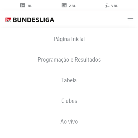
2BL
BL
VBL
MARTEN
Página Inicial
WINKLER
35
Programação e Resultados
Tabela
ATACANTE
Clubes
HERTHA BERLIN
ESTATÍSTICAS DA TEMPORADA 2022/2023
GOLS
Ao vivo