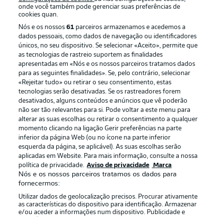
onde você também pode gerenciar suas preferências de
cookies quan.
Nós e os nossos
61
parceiros armazenamos e acedemos a
dados pessoais, como dados de navegação ou identificadores
únicos, no seu dispositivo. Se selecionar «Aceito», permite que
as tecnologias de rastreio suportem as finalidades
apresentadas em «Nós e os nossos parceiros tratamos dados
para as seguintes finalidades». Se, pelo contrário, selecionar
«Rejeitar tudo» ou retirar o seu consentimento, estas
Publicidade
Avisos legais
tecnologias serão desativadas. Se os rastreadores forem
Gerir preferências
Aviso de privacidade
desativados, alguns conteúdos e anúncios que vê poderão
não ser tão relevantes para si. Pode voltar a este menu para
Termos de uso
Trabalhe conosco
alterar as suas escolhas ou retirar o consentimento a qualquer
momento clicando na ligação Gerir preferências na parte
Marca
Contato
inferior da página Web (ou no ícone na parte inferior
Jogadores
esquerda da página, se aplicável). As suas escolhas serão
aplicadas em Website. Para mais informação, consulte a nossa
política de privacidade.
Aviso de privacidade
Marca
Nós e os nossos parceiros tratamos os dados para
fornecermos:
Utilizar dados de geolocalização precisos. Procurar ativamente
as características do dispositivo para identificação. Armazenar
e/ou aceder a informações num dispositivo. Publicidade e