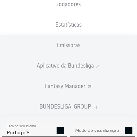
Jogadores
PESO
NACIONALIDADE
02.12.2001
ALTURA
81
SRB
24 ANOS
191 CM
KG
Estatísticas
Emissoras
Competition
Bundesliga 2
Aplicativo da Bundesliga
Season
Fantasy Manager
BUNDESLIGA-GROUP
ESTATÍSTICAS DA
TEMPORADA 2024/2025
Escolha seu idioma
Modo de visualização
Português