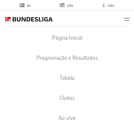
2BL
BL
VBL
MARKO
Página Inicial
IVEZIĆ
6
Programação e Resultados
Tabela
MEIO-CAMPO
Clubes
HOLSTEIN KIEL
ESTATÍSTICAS DA TEMPORADA 2024/2025
GOLS
Ao vivo