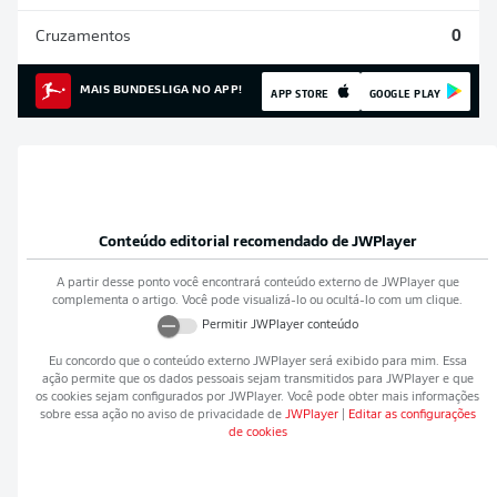
Cruzamentos
0
MAIS BUNDESLIGA NO APP!
APP STORE
GOOGLE PLAY
Conteúdo editorial recomendado de
JWPlayer
A partir desse ponto você encontrará conteúdo externo de
JWPlayer
que
complementa o artigo. Você pode visualizá-lo ou ocultá-lo com um clique.
Permitir
JWPlayer
conteúdo
Eu concordo que o conteúdo externo
JWPlayer
será exibido para mim. Essa
ação permite que os dados pessoais sejam transmitidos para
JWPlayer
e que
os cookies sejam configurados por
JWPlayer
. Você pode obter mais informações
sobre essa ação no aviso de privacidade de
JWPlayer
|
Editar as configurações
de cookies