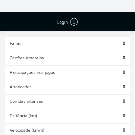
DESARMES
DISPUTAS
REALIZADOS
ÁREAS GANHAS
0
0
Login
Faltas
0
Cartões amarelos
0
Participações nos jogos
0
Arrancadas
0
Corridas intensas
0
Distância (km)
0
Velocidade (km/h)
0