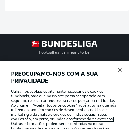
Football as it’s meant to be
PREOCUPAMO-NOS COM A SUA
PRIVACIDADE
APLICATIVO DA BUNDESLIGA
Utilizamos cookies estritamente necessários e cookies
funcionais, para que nosso site possa ser operado com
segurança e seus conteúdos e serviços possam ser utilizados.
Ao clicar em “Aceitar todos os cookies”, você autoriza que nós
utilizemos também cookies de desempenho, cookies de
Oferecido por
marketing e de análise e cookies de mídias sociais. Esses
cookies são, em parte, oriundos dos
fornecedores externos
.
Outras informações podem ser encontradas na nossa
Configurações de cookies
ou nas
Configurações de cookies
,