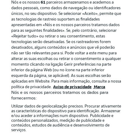
Nós e os nossos
61
parceiros armazenamos e acedemos a
dados pessoais, como dados de navegação ou identificadores
únicos, no seu dispositivo. Se selecionar «Aceito», permite que
as tecnologias de rastreio suportem as finalidades
apresentadas em «Nós e os nossos parceiros tratamos dados
para as seguintes finalidades». Se, pelo contrário, selecionar
«Rejeitar tudo» ou retirar o seu consentimento, estas
Publicidade
Avisos legais
tecnologias serão desativadas. Se os rastreadores forem
Gerir preferências
Aviso de privacidade
desativados, alguns conteúdos e anúncios que vê poderão
não ser tão relevantes para si. Pode voltar a este menu para
Termos de uso
Trabalhe conosco
alterar as suas escolhas ou retirar o consentimento a qualquer
momento clicando na ligação Gerir preferências na parte
Marca
Contato
inferior da página Web (ou no ícone na parte inferior
Jogadores
esquerda da página, se aplicável). As suas escolhas serão
aplicadas em Website. Para mais informação, consulte a nossa
política de privacidade.
Aviso de privacidade
Marca
Nós e os nossos parceiros tratamos os dados para
fornecermos:
Utilizar dados de geolocalização precisos. Procurar ativamente
as características do dispositivo para identificação. Armazenar
e/ou aceder a informações num dispositivo. Publicidade e
conteúdos personalizados, medição de publicidade e
conteúdos, estudos de audiência e desenvolvimento de
serviços.