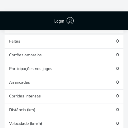
DESARMES
DISPUTAS
REALIZADOS
ÁREAS GANHAS
0
0
Login
Faltas
0
Cartões amarelos
0
Participações nos jogos
0
Arrancadas
0
Corridas intensas
0
Distância (km)
0
Velocidade (km/h)
0