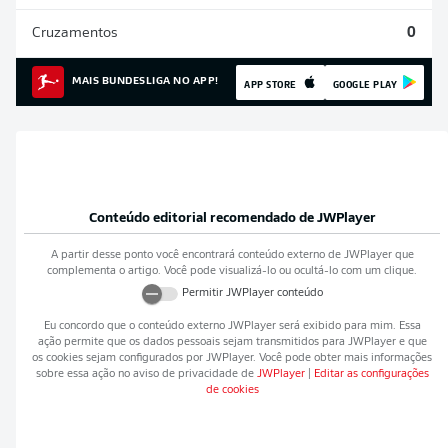
Cruzamentos
0
MAIS BUNDESLIGA NO APP!
APP STORE
GOOGLE PLAY
Conteúdo editorial recomendado de
JWPlayer
A partir desse ponto você encontrará conteúdo externo de
JWPlayer
que
complementa o artigo. Você pode visualizá-lo ou ocultá-lo com um clique.
Permitir
JWPlayer
conteúdo
Eu concordo que o conteúdo externo
JWPlayer
será exibido para mim. Essa
ação permite que os dados pessoais sejam transmitidos para
JWPlayer
e que
os cookies sejam configurados por
JWPlayer
. Você pode obter mais informações
sobre essa ação no aviso de privacidade de
JWPlayer
|
Editar as configurações
de cookies