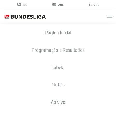
2BL
BL
VBL
MAGNUS
Página Inicial
BAARS
35
Programação e Resultados
Tabela
ATACANTE
Clubes
MAGDEBURG
ESTATÍSTICAS DA TEMPORADA 2026/2027
GOLS
COMP
Ao vivo