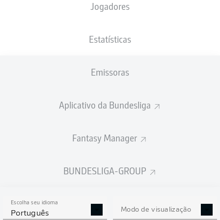
Jogadores
PESO
NACIONALIDADE
12.10.2006
ALTURA
68
DEU
19 ANOS
178 CM
KG
Estatísticas
Emissoras
Competition
Bundesliga 2
Aplicativo da Bundesliga
Season
2026/2027
Fantasy Manager
BUNDESLIGA-GROUP
ESTATÍSTICAS DA
TEMPORADA 2026/2027
Escolha seu idioma
Modo de visualização
Português