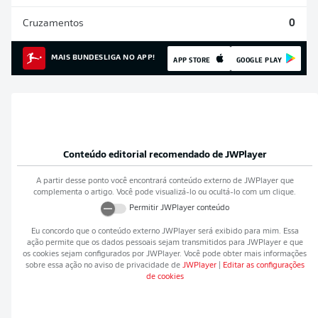
Cruzamentos
0
MAIS BUNDESLIGA NO APP!
APP STORE
GOOGLE PLAY
Conteúdo editorial recomendado de
JWPlayer
A partir desse ponto você encontrará conteúdo externo de
JWPlayer
que
complementa o artigo. Você pode visualizá-lo ou ocultá-lo com um clique.
Permitir
JWPlayer
conteúdo
Eu concordo que o conteúdo externo
JWPlayer
será exibido para mim. Essa
ação permite que os dados pessoais sejam transmitidos para
JWPlayer
e que
os cookies sejam configurados por
JWPlayer
. Você pode obter mais informações
sobre essa ação no aviso de privacidade de
JWPlayer
|
Editar as configurações
de cookies