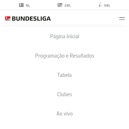
2BL
BL
VBL
LUKAS
Página Inicial
KUNZE
13
Programação e Resultados
Tabela
MEIO-CAMPO
Clubes
ARMINIA BIELEFELD
ESTATÍSTICAS DA TEMPORADA 2026/2027
GOLS
COMP
Ao vivo