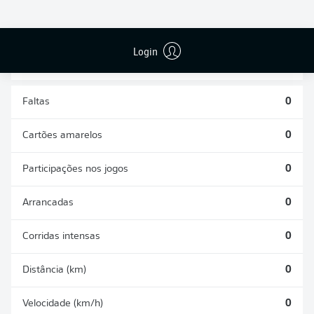
DESARMES
DISPUTAS
REALIZADOS
ÁREAS GANHAS
0
0
Login
Faltas
0
Cartões amarelos
0
Participações nos jogos
0
Arrancadas
0
Corridas intensas
0
Distância (km)
0
Velocidade (km/h)
0