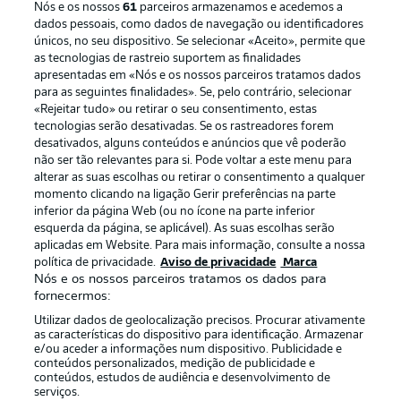
Nós e os nossos
61
parceiros armazenamos e acedemos a
dados pessoais, como dados de navegação ou identificadores
únicos, no seu dispositivo. Se selecionar «Aceito», permite que
as tecnologias de rastreio suportem as finalidades
apresentadas em «Nós e os nossos parceiros tratamos dados
para as seguintes finalidades». Se, pelo contrário, selecionar
«Rejeitar tudo» ou retirar o seu consentimento, estas
Publicidade
Avisos legais
tecnologias serão desativadas. Se os rastreadores forem
Gerir preferências
Aviso de privacidade
desativados, alguns conteúdos e anúncios que vê poderão
não ser tão relevantes para si. Pode voltar a este menu para
Termos de uso
Trabalhe conosco
alterar as suas escolhas ou retirar o consentimento a qualquer
momento clicando na ligação Gerir preferências na parte
Marca
Contato
inferior da página Web (ou no ícone na parte inferior
Jogadores
esquerda da página, se aplicável). As suas escolhas serão
aplicadas em Website. Para mais informação, consulte a nossa
política de privacidade.
Aviso de privacidade
Marca
Nós e os nossos parceiros tratamos os dados para
fornecermos:
Utilizar dados de geolocalização precisos. Procurar ativamente
as características do dispositivo para identificação. Armazenar
e/ou aceder a informações num dispositivo. Publicidade e
conteúdos personalizados, medição de publicidade e
conteúdos, estudos de audiência e desenvolvimento de
serviços.