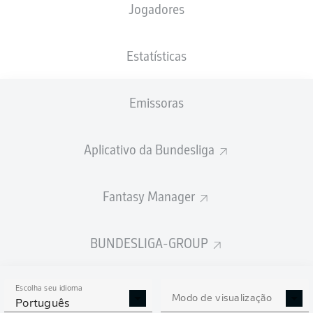
Jogadores
PESO
NACIONALIDADE
14.06.1998
ALTURA
78
DEU
28 ANOS
189 CM
KG
Estatísticas
Emissoras
Competition
Bundesliga 2
Aplicativo da Bundesliga
Season
2026/2027
Fantasy Manager
BUNDESLIGA-GROUP
ESTATÍSTICAS DA
TEMPORADA 2026/2027
Escolha seu idioma
Modo de visualização
Português