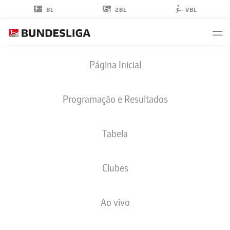
2BL
BL
VBL
LUKAS
Página Inicial
FRENKERT
29
Programação e Resultados
Tabela
ZAGUEIRO
Clubes
EINTRACHT BRAUNSCHWEIG
ESTATÍSTICAS DA TEMPORADA 2026/2027
GOLS
COMP
Ao vivo