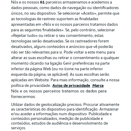
Nós e os nossos
61
parceiros armazenamos e acedemos a
dados pessoais, como dados de navegação ou identificadores
únicos, no seu dispositivo. Se selecionar «Aceito», permite que
as tecnologias de rastreio suportem as finalidades
apresentadas em «Nós e os nossos parceiros tratamos dados
para as seguintes finalidades». Se, pelo contrário, selecionar
«Rejeitar tudo» ou retirar o seu consentimento, estas
Publicidade
Avisos legais
tecnologias serão desativadas. Se os rastreadores forem
Gerir preferências
Aviso de privacidade
desativados, alguns conteúdos e anúncios que vê poderão
não ser tão relevantes para si. Pode voltar a este menu para
Termos de uso
Trabalhe conosco
alterar as suas escolhas ou retirar o consentimento a qualquer
momento clicando na ligação Gerir preferências na parte
Marca
Contato
inferior da página Web (ou no ícone na parte inferior
Jogadores
esquerda da página, se aplicável). As suas escolhas serão
aplicadas em Website. Para mais informação, consulte a nossa
política de privacidade.
Aviso de privacidade
Marca
Nós e os nossos parceiros tratamos os dados para
fornecermos:
Utilizar dados de geolocalização precisos. Procurar ativamente
as características do dispositivo para identificação. Armazenar
e/ou aceder a informações num dispositivo. Publicidade e
conteúdos personalizados, medição de publicidade e
conteúdos, estudos de audiência e desenvolvimento de
serviços.