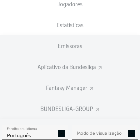
Jogadores
PESO
NACIONALIDADE
19.07.2000
ALTURA
86
DEU
26 ANOS
191 CM
KG
Estatísticas
Emissoras
Competition
Bundesliga 2
Aplicativo da Bundesliga
Season
2026/2027
Fantasy Manager
BUNDESLIGA-GROUP
ESTATÍSTICAS DA
TEMPORADA 2026/2027
Escolha seu idioma
Modo de visualização
Português