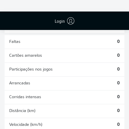
DESARMES
DISPUTAS
REALIZADOS
ÁREAS GANHAS
0
0
Login
Faltas
0
Cartões amarelos
0
Participações nos jogos
0
Arrancadas
0
Corridas intensas
0
Distância (km)
0
Velocidade (km/h)
0