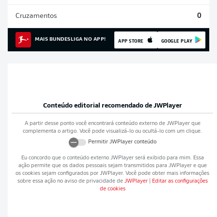
Cruzamentos
0
MAIS BUNDESLIGA NO APP!
APP STORE
GOOGLE PLAY
Conteúdo editorial recomendado de
JWPlayer
A partir desse ponto você encontrará conteúdo externo de
JWPlayer
que
complementa o artigo. Você pode visualizá-lo ou ocultá-lo com um clique.
Permitir
JWPlayer
conteúdo
Eu concordo que o conteúdo externo
JWPlayer
será exibido para mim. Essa
ação permite que os dados pessoais sejam transmitidos para
JWPlayer
e que
os cookies sejam configurados por
JWPlayer
. Você pode obter mais informações
sobre essa ação no aviso de privacidade de
JWPlayer
|
Editar as configurações
de cookies