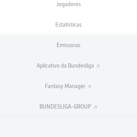
Jogadores
NACIONALIDADE
05.11.2007
ALTURA
PESO
DEU
18 ANOS
187 CM
83 KG
Estatísticas
Emissoras
Aplicativo da Bundesliga
Fantasy Manager
ÍSTICAS DA TEMPORADA 202
BUNDESLIGA-GROUP
Faltas
TAS
ANHAS