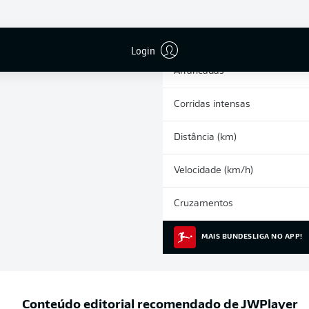
0
Cartões amarelos
Participações nos jogos
Login
Arrancadas
Corridas intensas
Distância (km)
Velocidade (km/h)
Cruzamentos
MAIS BUNDESLIGA NO APP!
Conteúdo editorial recomendado de
JWPlayer