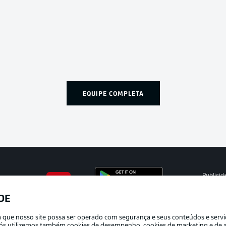
EQUIPE COMPLETA
Publicid
Gerir pr
DE
APLICATIVO DA BUNDESLIGA
Termos 
ra que nosso site possa ser operado com segurança e seus conteúdos e serv
Marca
e nós utilizemos também cookies de desempenho, cookies de marketing e de a