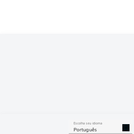
Competition
Bundesliga 2
Season
2026/2027
ESTAT
Escolha seu idioma
DESARMES
DISPU
Português
REALIZADOS
ÁREAS G