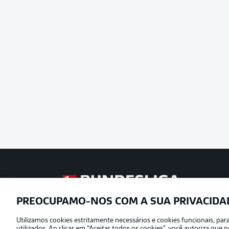
Football as it’s meant to be
PREOCUPAMO-NOS COM A SUA PRIVACIDA
Utilizamos cookies estritamente necessários e cookies funcionais, pa
Oferecido por
utilizados. Ao clicar em “Aceitar todos os cookies”, você autoriza qu