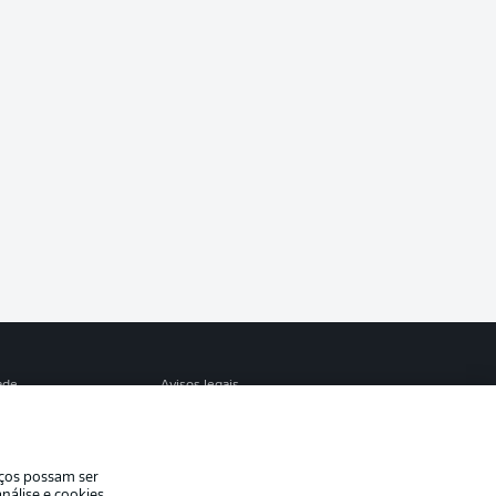
ade
Avisos legais
eferências
Aviso de privacidade
de uso
Trabalhe conosco
iços possam ser
Contato
nálise e cookies