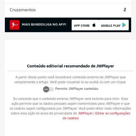
Cruzamentos
2
MAIS BUNDESLIGA NO APP!
APP STORE
GOOGLE PLAY
Conteúdo editorial recomendado de
JWPlayer
A partir desse ponto você encontrará conteúdo externo de
JWPlayer
que
complementa o artigo. Você pode visualizá-lo ou ocultá-lo com um clique.
Permitir
JWPlayer
conteúdo
Eu concordo que o conteúdo externo
JWPlayer
será exibido para mim. Essa
ação permite que os dados pessoais sejam transmitidos para
JWPlayer
e que
os cookies sejam configurados por
JWPlayer
. Você pode obter mais informações
sobre essa ação no aviso de privacidade de
JWPlayer
|
Editar as configurações
de cookies