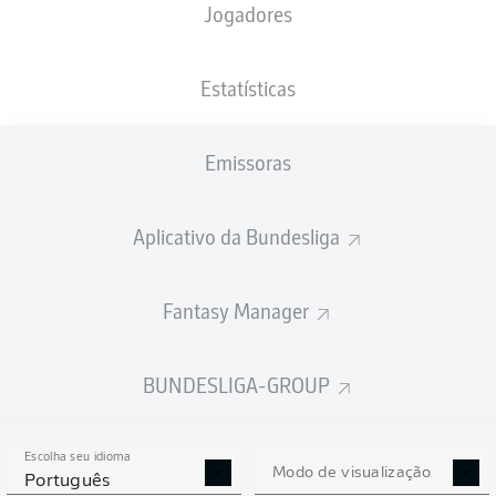
Jogadores
NACIONALIDADE
PESO
27.07.1988
ALTURA
KAZ
, DEU
77
38 ANOS
179 CM
KG
Estatísticas
Emissoras
Competition
Bundesliga 2
Aplicativo da Bundesliga
Season
2020/2021
Fantasy Manager
BUNDESLIGA-GROUP
ESTATÍSTICAS DA
TEMPORADA 2020/2021
Escolha seu idioma
Modo de visualização
Português