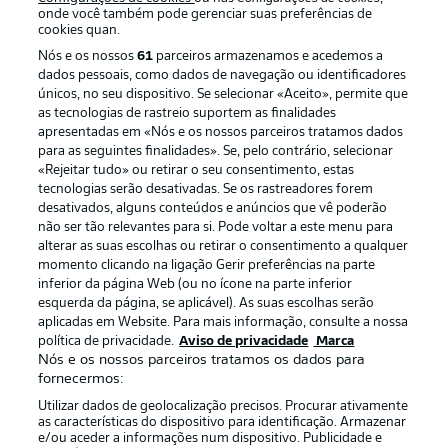
onde você também pode gerenciar suas preferências de
cookies quan.
Nós e os nossos
61
parceiros armazenamos e acedemos a
dados pessoais, como dados de navegação ou identificadores
únicos, no seu dispositivo. Se selecionar «Aceito», permite que
as tecnologias de rastreio suportem as finalidades
apresentadas em «Nós e os nossos parceiros tratamos dados
para as seguintes finalidades». Se, pelo contrário, selecionar
«Rejeitar tudo» ou retirar o seu consentimento, estas
Publicidade
Avisos legais
tecnologias serão desativadas. Se os rastreadores forem
Gerir preferências
Aviso de privacidade
desativados, alguns conteúdos e anúncios que vê poderão
não ser tão relevantes para si. Pode voltar a este menu para
Termos de uso
Trabalhe conosco
alterar as suas escolhas ou retirar o consentimento a qualquer
momento clicando na ligação Gerir preferências na parte
Marca
Contato
inferior da página Web (ou no ícone na parte inferior
Jogadores
esquerda da página, se aplicável). As suas escolhas serão
aplicadas em Website. Para mais informação, consulte a nossa
política de privacidade.
Aviso de privacidade
Marca
Nós e os nossos parceiros tratamos os dados para
fornecermos:
Utilizar dados de geolocalização precisos. Procurar ativamente
as características do dispositivo para identificação. Armazenar
e/ou aceder a informações num dispositivo. Publicidade e