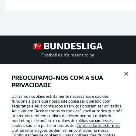
Football as it’s meant to be
PREOCUPAMO-NOS COM A SUA
PRIVACIDADE
APLICATIVO DA BUNDESLIGA
Utilizamos cookies estritamente necessários e cookies
funcionais, para que nosso site possa ser operado com
segurança e seus conteúdos e serviços possam ser utilizados.
Ao clicar em “Aceitar todos os cookies”, você autoriza que nós
utilizemos também cookies de desempenho, cookies de
Oferecido por
marketing e de análise e cookies de mídias sociais. Esses
cookies são, em parte, oriundos dos
fornecedores externos
.
Outras informações podem ser encontradas na nossa
Configurações de cookies
ou nas
Configurações de cookies
,