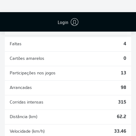
DESARMES
DISPUTAS
REALIZADOS
ÁREAS GANHAS
42
4
Login
Faltas
4
Cartões amarelos
0
Participações nos jogos
13
Arrancadas
98
Corridas intensas
315
Distância (km)
62.2
Velocidade (km/h)
33.46