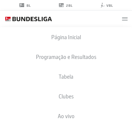
2BL
BL
VBL
KONSTANTIN
Página Inicial
ENGEL
Programação e Resultados
Tabela
ZAGUEIRO
Clubes
VFL OSNABRÜCK
ESTATÍSTICAS DA TEMPORADA 2020/2021
GOLS
Ao vivo