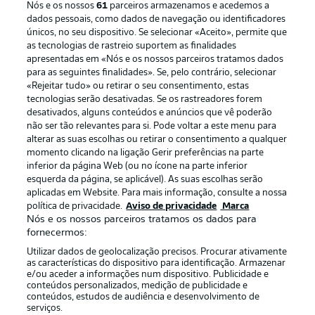
Nós e os nossos
61
parceiros armazenamos e acedemos a
dados pessoais, como dados de navegação ou identificadores
únicos, no seu dispositivo. Se selecionar «Aceito», permite que
as tecnologias de rastreio suportem as finalidades
apresentadas em «Nós e os nossos parceiros tratamos dados
para as seguintes finalidades». Se, pelo contrário, selecionar
«Rejeitar tudo» ou retirar o seu consentimento, estas
Publicidade
Avisos legais
tecnologias serão desativadas. Se os rastreadores forem
Gerir preferências
Aviso de privacidade
desativados, alguns conteúdos e anúncios que vê poderão
não ser tão relevantes para si. Pode voltar a este menu para
Termos de uso
Trabalhe conosco
alterar as suas escolhas ou retirar o consentimento a qualquer
momento clicando na ligação Gerir preferências na parte
Marca
Contato
inferior da página Web (ou no ícone na parte inferior
Jogadores
esquerda da página, se aplicável). As suas escolhas serão
aplicadas em Website. Para mais informação, consulte a nossa
política de privacidade.
Aviso de privacidade
Marca
Nós e os nossos parceiros tratamos os dados para
fornecermos:
Utilizar dados de geolocalização precisos. Procurar ativamente
as características do dispositivo para identificação. Armazenar
e/ou aceder a informações num dispositivo. Publicidade e
conteúdos personalizados, medição de publicidade e
conteúdos, estudos de audiência e desenvolvimento de
serviços.