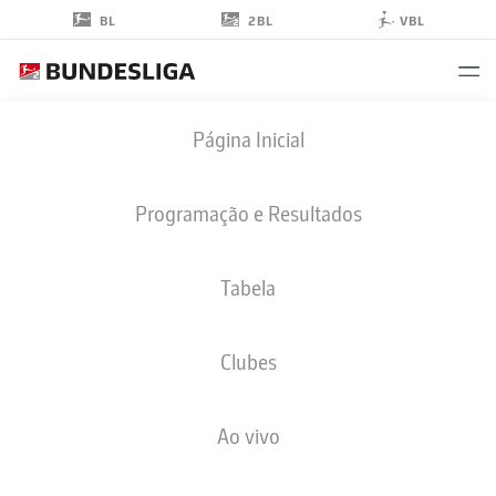
2BL
BL
VBL
KILLIAN
Página Inicial
CORREDOR
34
Programação e Resultados
Tabela
ATACANTE
Clubes
DARMSTADT
ESTATÍSTICAS DA TEMPORADA 2026/2027
GOLS
COMP
Ao vivo