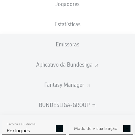
Jogadores
PESO
NACIONALIDADE
04.11.2000
ALTURA
72
FRA
25 ANOS
182 CM
KG
Estatísticas
Emissoras
Competition
Bundesliga 2
Aplicativo da Bundesliga
Season
2026/2027
Fantasy Manager
BUNDESLIGA-GROUP
ESTATÍSTICAS DA
TEMPORADA 2026/2027
Escolha seu idioma
Modo de visualização
Português