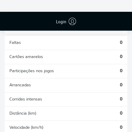
DESARMES
DISPUTAS
REALIZADOS
ÁREAS GANHAS
0
0
Login
Faltas
0
Cartões amarelos
0
Participações nos jogos
0
Arrancadas
0
Corridas intensas
0
Distância (km)
0
Velocidade (km/h)
0