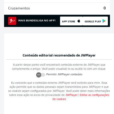
Cruzamentos
0
MAIS BUNDESLIGA NO APP!
APP STORE
GOOGLE PLAY
Conteúdo editorial recomendado de
JWPlayer
A partir desse ponto você encontrará conteúdo externo de
JWPlayer
que
complementa o artigo. Você pode visualizá-lo ou ocultá-lo com um clique.
Permitir
JWPlayer
conteúdo
Eu concordo que o conteúdo externo
JWPlayer
será exibido para mim. Essa
ação permite que os dados pessoais sejam transmitidos para
JWPlayer
e que
os cookies sejam configurados por
JWPlayer
. Você pode obter mais informações
sobre essa ação no aviso de privacidade de
JWPlayer
|
Editar as configurações
de cookies