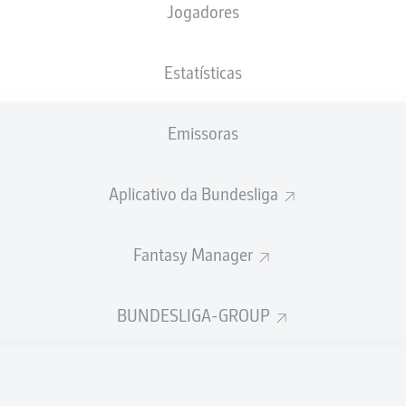
Jogadores
NACIONALIDADE
03.12.1999
ALTURA
PESO
DEU
26 ANOS
188 CM
84 KG
Estatísticas
Emissoras
Aplicativo da Bundesliga
Fantasy Manager
ÍSTICAS DA TEMPORADA 202
BUNDESLIGA-GROUP
Faltas
TAS
ANHAS