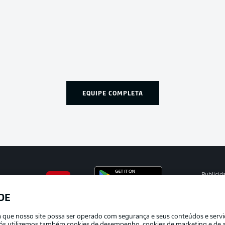
EQUIPE COMPLETA
Publicid
Gerir pr
DE
APLICATIVO DA BUNDESLIGA
Termos 
ra que nosso site possa ser operado com segurança e seus conteúdos e serv
Marca
e nós utilizemos também cookies de desempenho, cookies de marketing e de a