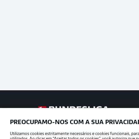
Football as it’s meant to be
PREOCUPAMO-NOS COM A SUA PRIVACIDA
Utilizamos cookies estritamente necessários e cookies funcionais, pa
Oferecido por
utilizados. Ao clicar em “Aceitar todos os cookies”, você autoriza qu