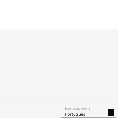
Competition
Bundesliga 2
Season
2026/2027
ESTAT
Escolha seu idioma
DESARMES
DISPU
Português
REALIZADOS
ÁREAS G