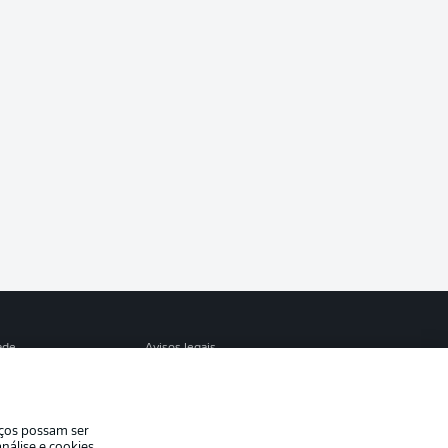
ade
Avisos legais
eferências
Aviso de privacidade
de uso
Trabalhe conosco
iços possam ser
Contato
nálise e cookies