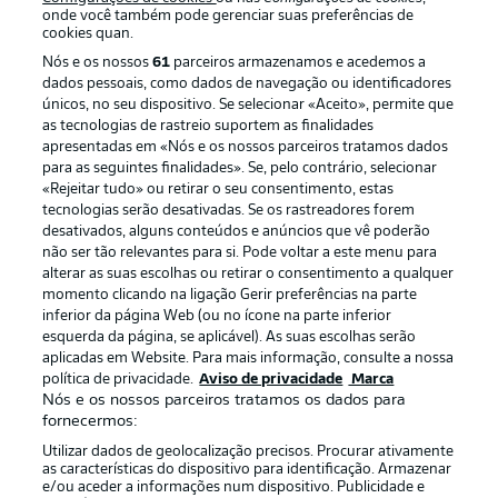
onde você também pode gerenciar suas preferências de
cookies quan.
Nós e os nossos
61
parceiros armazenamos e acedemos a
dados pessoais, como dados de navegação ou identificadores
únicos, no seu dispositivo. Se selecionar «Aceito», permite que
as tecnologias de rastreio suportem as finalidades
apresentadas em «Nós e os nossos parceiros tratamos dados
para as seguintes finalidades». Se, pelo contrário, selecionar
«Rejeitar tudo» ou retirar o seu consentimento, estas
Publicidade
Avisos legais
tecnologias serão desativadas. Se os rastreadores forem
Gerir preferências
Aviso de privacidade
desativados, alguns conteúdos e anúncios que vê poderão
não ser tão relevantes para si. Pode voltar a este menu para
Termos de uso
Trabalhe conosco
alterar as suas escolhas ou retirar o consentimento a qualquer
momento clicando na ligação Gerir preferências na parte
Marca
Contato
inferior da página Web (ou no ícone na parte inferior
Jogadores
esquerda da página, se aplicável). As suas escolhas serão
aplicadas em Website. Para mais informação, consulte a nossa
política de privacidade.
Aviso de privacidade
Marca
Nós e os nossos parceiros tratamos os dados para
fornecermos:
Utilizar dados de geolocalização precisos. Procurar ativamente
as características do dispositivo para identificação. Armazenar
e/ou aceder a informações num dispositivo. Publicidade e