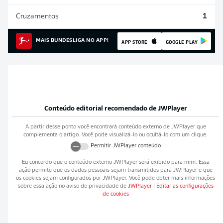
Cruzamentos
1
MAIS BUNDESLIGA NO APP!
APP STORE
GOOGLE PLAY
Conteúdo editorial recomendado de
JWPlayer
A partir desse ponto você encontrará conteúdo externo de
JWPlayer
que
complementa o artigo. Você pode visualizá-lo ou ocultá-lo com um clique.
Permitir
JWPlayer
conteúdo
Eu concordo que o conteúdo externo
JWPlayer
será exibido para mim. Essa
ação permite que os dados pessoais sejam transmitidos para
JWPlayer
e que
os cookies sejam configurados por
JWPlayer
. Você pode obter mais informações
sobre essa ação no aviso de privacidade de
JWPlayer
|
Editar as configurações
de cookies