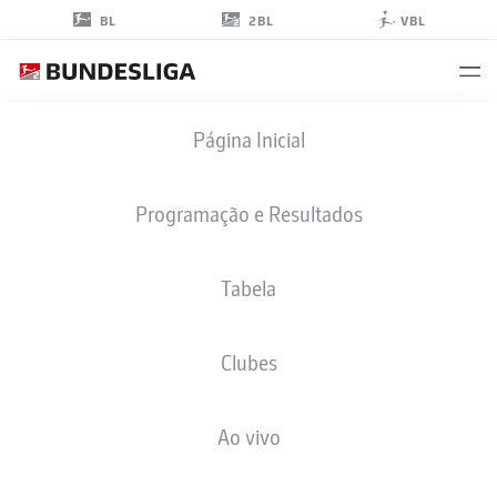
2BL
BL
VBL
JUAN
Página Inicial
CABRERA
45
Programação e Resultados
Tabela
MEIO-CAMPO
Clubes
GREUTHER FÜRTH
ESTATÍSTICAS DA TEMPORADA 2025/2026
GOLS
Ao vivo