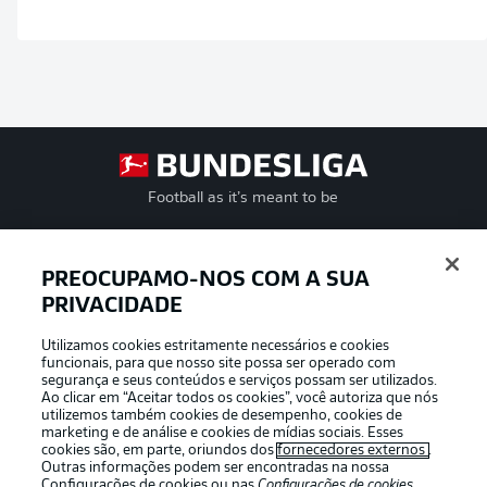
Football as it’s meant to be
PREOCUPAMO-NOS COM A SUA
PRIVACIDADE
APLICATIVO DA BUNDESLIGA
Utilizamos cookies estritamente necessários e cookies
funcionais, para que nosso site possa ser operado com
segurança e seus conteúdos e serviços possam ser utilizados.
Ao clicar em “Aceitar todos os cookies”, você autoriza que nós
utilizemos também cookies de desempenho, cookies de
Oferecido por
marketing e de análise e cookies de mídias sociais. Esses
cookies são, em parte, oriundos dos
fornecedores externos
.
Outras informações podem ser encontradas na nossa
Configurações de cookies
ou nas
Configurações de cookies
,