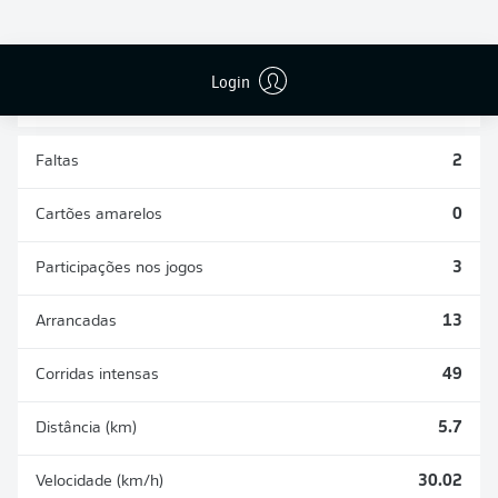
DESARMES
DISPUTAS
REALIZADOS
ÁREAS GANHAS
3
2
Login
Faltas
2
Cartões amarelos
0
Participações nos jogos
3
Arrancadas
13
Corridas intensas
49
Distância (km)
5.7
Velocidade (km/h)
30.02