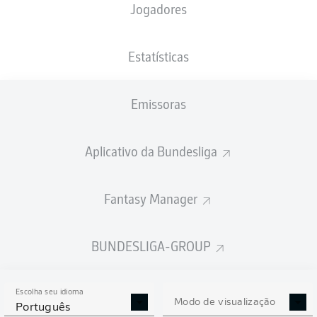
Jogadores
NACIONALIDADE
PESO
27.02.2003
ALTURA
DEU
, URY
82
23 ANOS
188 CM
KG
Estatísticas
Emissoras
Competition
Bundesliga 2
Aplicativo da Bundesliga
Season
2025/2026
Fantasy Manager
BUNDESLIGA-GROUP
ESTATÍSTICAS DA
TEMPORADA 2025/2026
Escolha seu idioma
Modo de visualização
Português