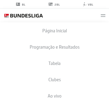
2BL
BL
VBL
JOHANNES
Página Inicial
EGGESTEIN
11
Programação e Resultados
Tabela
ATACANTE
Clubes
ST. PAULI
ESTATÍSTICAS DA TEMPORADA 2025/2026
GOLS
Ao vivo