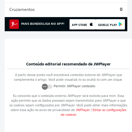
Cruzamentos
0
MAIS BUNDESLIGA NO APP!
APP STORE
GOOGLE PLAY
Conteúdo editorial recomendado de
JWPlayer
A partir desse ponto você encontrará conteúdo externo de
JWPlayer
que
complementa o artigo. Você pode visualizá-lo ou ocultá-lo com um clique.
Permitir
JWPlayer
conteúdo
Eu concordo que o conteúdo externo
JWPlayer
será exibido para mim. Essa
ação permite que os dados pessoais sejam transmitidos para
JWPlayer
e que
os cookies sejam configurados por
JWPlayer
. Você pode obter mais informações
sobre essa ação no aviso de privacidade de
JWPlayer
|
Editar as configurações
de cookies