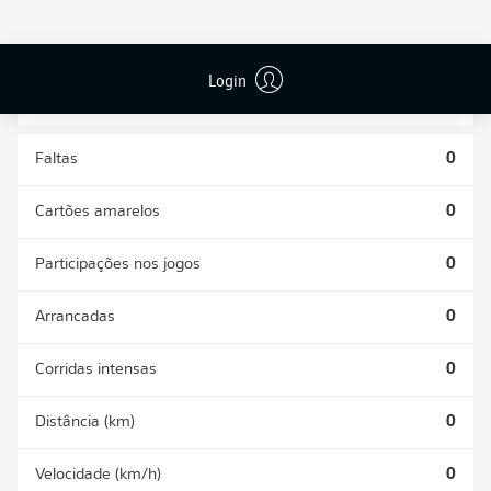
DESARMES
DISPUTAS
REALIZADOS
ÁREAS GANHAS
0
0
Login
Faltas
0
Cartões amarelos
0
Participações nos jogos
0
Arrancadas
0
Corridas intensas
0
Distância (km)
0
Velocidade (km/h)
0