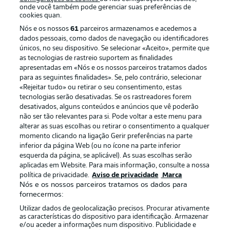
onde você também pode gerenciar suas preferências de
cookies quan.
Nós e os nossos
61
parceiros armazenamos e acedemos a
dados pessoais, como dados de navegação ou identificadores
únicos, no seu dispositivo. Se selecionar «Aceito», permite que
as tecnologias de rastreio suportem as finalidades
apresentadas em «Nós e os nossos parceiros tratamos dados
para as seguintes finalidades». Se, pelo contrário, selecionar
«Rejeitar tudo» ou retirar o seu consentimento, estas
Publicidade
Avisos legais
tecnologias serão desativadas. Se os rastreadores forem
Gerir preferências
Aviso de privacidade
desativados, alguns conteúdos e anúncios que vê poderão
não ser tão relevantes para si. Pode voltar a este menu para
Termos de uso
Trabalhe conosco
alterar as suas escolhas ou retirar o consentimento a qualquer
momento clicando na ligação Gerir preferências na parte
Marca
Contato
inferior da página Web (ou no ícone na parte inferior
Jogadores
esquerda da página, se aplicável). As suas escolhas serão
aplicadas em Website. Para mais informação, consulte a nossa
política de privacidade.
Aviso de privacidade
Marca
Nós e os nossos parceiros tratamos os dados para
fornecermos:
Utilizar dados de geolocalização precisos. Procurar ativamente
as características do dispositivo para identificação. Armazenar
e/ou aceder a informações num dispositivo. Publicidade e