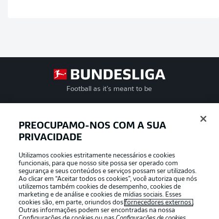
Football as it’s meant to be
PREOCUPAMO-NOS COM A SUA
PRIVACIDADE
APLICATIVO DA BUNDESLIGA
Utilizamos cookies estritamente necessários e cookies
funcionais, para que nosso site possa ser operado com
segurança e seus conteúdos e serviços possam ser utilizados.
Ao clicar em “Aceitar todos os cookies”, você autoriza que nós
utilizemos também cookies de desempenho, cookies de
Oferecido por
marketing e de análise e cookies de mídias sociais. Esses
cookies são, em parte, oriundos dos
fornecedores externos
.
Outras informações podem ser encontradas na nossa
Configurações de cookies
ou nas
Configurações de cookies
,