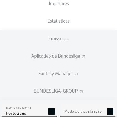
Jogadores
PESO
NACIONALIDADE
08.05.1998
ALTURA
75
DEU
28 ANOS
183 CM
KG
Estatísticas
Emissoras
Competition
Bundesliga 2
Aplicativo da Bundesliga
Season
Fantasy Manager
BUNDESLIGA-GROUP
ESTATÍSTICAS DA
TEMPORADA 2025/2026
Escolha seu idioma
Modo de visualização
Português