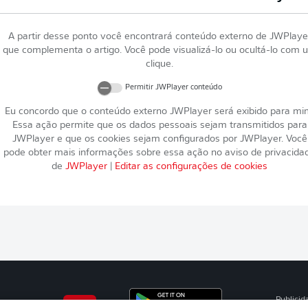
A partir desse ponto você encontrará conteúdo externo de
JWPlaye
que complementa o artigo. Você pode visualizá-lo ou ocultá-lo com 
clique.
Permitir
JWPlayer
conteúdo
Eu concordo que o conteúdo externo
JWPlayer
será exibido para mi
Essa ação permite que os dados pessoais sejam transmitidos para
JWPlayer
e que os cookies sejam configurados por
JWPlayer
. Você
pode obter mais informações sobre essa ação no aviso de privacida
de
JWPlayer
|
Editar as configurações de cookies
Publicid