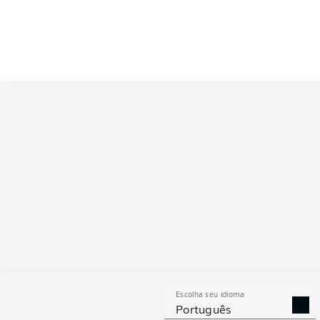
Competition
Bundesliga
Season
2022/2023
ESTAT
Escolha seu idioma
DESARMES
DISPU
Português
REALIZADOS
ÁREAS G