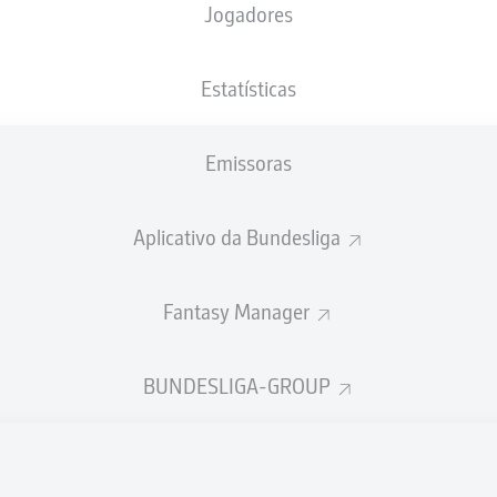
Jogadores
NACIONALIDADE
12.01.1992
ALTURA
PESO
DZA
, FRA
34 ANOS
192 CM
86 KG
Estatísticas
Emissoras
Aplicativo da Bundesliga
Fantasy Manager
ÍSTICAS DA TEMPORADA 202
BUNDESLIGA-GROUP
Faltas
TAS
ANHAS