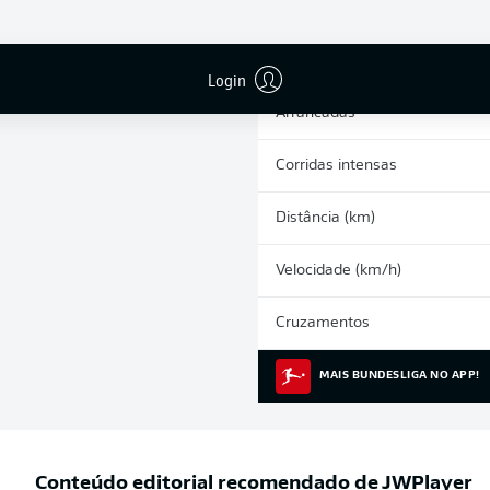
0
Cartões amarelos
Participações nos jogos
Login
Arrancadas
Corridas intensas
Distância (km)
Velocidade (km/h)
Cruzamentos
MAIS BUNDESLIGA NO APP!
Conteúdo editorial recomendado de
JWPlayer