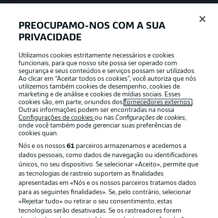
PREOCUPAMO-NOS COM A SUA
PRIVACIDADE
APLICATIVO DA BUNDESLIGA
Utilizamos cookies estritamente necessários e cookies
funcionais, para que nosso site possa ser operado com
segurança e seus conteúdos e serviços possam ser utilizados.
Ao clicar em “Aceitar todos os cookies”, você autoriza que nós
utilizemos também cookies de desempenho, cookies de
Oferecido por
marketing e de análise e cookies de mídias sociais. Esses
cookies são, em parte, oriundos dos
fornecedores externos
.
Outras informações podem ser encontradas na nossa
Configurações de cookies
ou nas
Configurações de cookies
,
onde você também pode gerenciar suas preferências de
cookies quan.
Nós e os nossos
61
parceiros armazenamos e acedemos a
dados pessoais, como dados de navegação ou identificadores
únicos, no seu dispositivo. Se selecionar «Aceito», permite que
as tecnologias de rastreio suportem as finalidades
apresentadas em «Nós e os nossos parceiros tratamos dados
para as seguintes finalidades». Se, pelo contrário, selecionar
«Rejeitar tudo» ou retirar o seu consentimento, estas
Publicidade
Avisos legais
tecnologias serão desativadas. Se os rastreadores forem