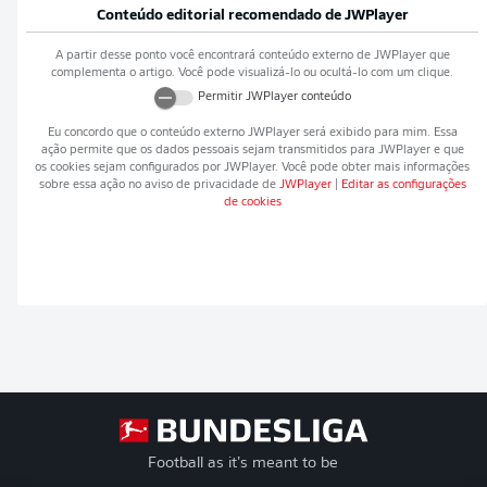
Conteúdo editorial recomendado de
JWPlayer
A partir desse ponto você encontrará conteúdo externo de
JWPlayer
que
complementa o artigo. Você pode visualizá-lo ou ocultá-lo com um clique.
Permitir
JWPlayer
conteúdo
Eu concordo que o conteúdo externo
JWPlayer
será exibido para mim. Essa
ação permite que os dados pessoais sejam transmitidos para
JWPlayer
e que
os cookies sejam configurados por
JWPlayer
. Você pode obter mais informações
sobre essa ação no aviso de privacidade de
JWPlayer
|
Editar as configurações
de cookies
Football as it’s meant to be