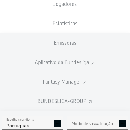
Jogadores
PESO
NACIONALIDADE
07.03.2001
ALTURA
83
DEU
25 ANOS
194 CM
KG
Estatísticas
Emissoras
Competition
Bundesliga 2
Aplicativo da Bundesliga
Season
2023/2024
Fantasy Manager
BUNDESLIGA-GROUP
ESTATÍSTICAS DA
TEMPORADA 2023/2024
Escolha seu idioma
Modo de visualização
Português