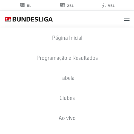
2BL
BL
VBL
FREDERIK
Página Inicial
JÄKEL
5
Programação e Resultados
Tabela
ZAGUEIRO
Clubes
ELVERSBERG
ESTATÍSTICAS DA TEMPORADA 2023/2024
GOLS
Ao vivo