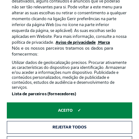
Gerir preferências
Aviso de privacidade
desativados, alguns conteúdos e anúncios que vê poderão
não ser tão relevantes para si. Pode voltar a este menu para
Termos de uso
Trabalhe conosco
alterar as suas escolhas ou retirar o consentimento a qualquer
momento clicando na ligação Gerir preferências na parte
Marca
Contato
inferior da página Web (ou no ícone na parte inferior
Jogadores
esquerda da página, se aplicável). As suas escolhas serão
aplicadas em Website. Para mais informação, consulte a nossa
política de privacidade.
Aviso de privacidade
Marca
Nós e os nossos parceiros tratamos os dados para
fornecermos:
Utilizar dados de geolocalização precisos. Procurar ativamente
as características do dispositivo para identificação. Armazenar
e/ou aceder a informações num dispositivo. Publicidade e
conteúdos personalizados, medição de publicidade e
conteúdos, estudos de audiência e desenvolvimento de
serviços.
© 2026 Bundesliga-Gruppe GmbH
Lista de parceiros (fornecedores)
Escolha seu idioma
ACEITO
Português
REJEITAR TODOS
Modo de visualização