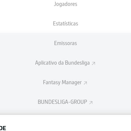
Jogadores
NACIONALIDADE
26.02.1993
ALTURA
DEU
, USA
, CHE
33 ANOS
183 CM
Estatísticas
Emissoras
Aplicativo da Bundesliga
Fantasy Manager
BUNDESLIGA-GROUP
Publicid
DE
Gerir pr