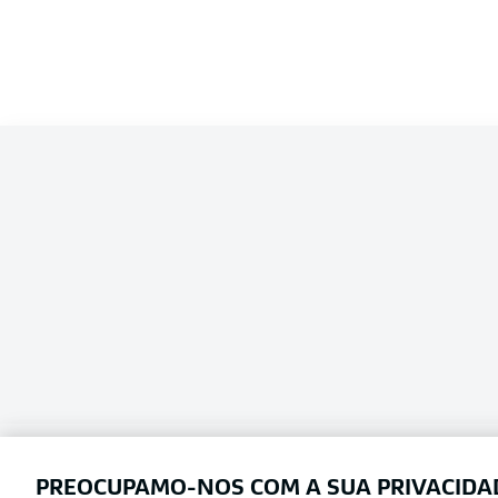
Competition
Bundesliga 2
Season
Escolha seu idioma
Português
PREOCUPAMO-NOS COM A SUA PRIVACIDA