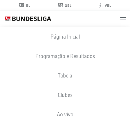
2BL
BL
VBL
ERIK
Página Inicial
MÜLLER
42
Programação e Resultados
Tabela
MEIO-CAMPO
Clubes
KAISERSLAUTERN
ESTATÍSTICAS DA TEMPORADA 2026/2027
GOLS
COMP
Ao vivo