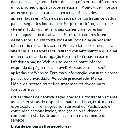
dados pessoais, como dados de navegação ou identificadores
únicos, no seu dispositivo. Se selecionar «Aceito», permite que
as tecnologias de rastreio suportem as finalidades
apresentadas em «Nós e os nossos parceiros tratamos dados
para as seguintes finalidades». Se, pelo contrário, selecionar
«Rejeitar tudo» ou retirar o seu consentimento, estas
Publicidade
Avisos legais
tecnologias serão desativadas. Se os rastreadores forem
Gerir preferências
Aviso de privacidade
desativados, alguns conteúdos e anúncios que vê poderão
não ser tão relevantes para si. Pode voltar a este menu para
Termos de uso
Trabalhe conosco
alterar as suas escolhas ou retirar o consentimento a qualquer
momento clicando na ligação Gerir preferências na parte
Marca
Contato
inferior da página Web (ou no ícone na parte inferior
Jogadores
esquerda da página, se aplicável). As suas escolhas serão
aplicadas em Website. Para mais informação, consulte a nossa
política de privacidade.
Aviso de privacidade
Marca
Nós e os nossos parceiros tratamos os dados para
fornecermos:
Utilizar dados de geolocalização precisos. Procurar ativamente
as características do dispositivo para identificação. Armazenar
e/ou aceder a informações num dispositivo. Publicidade e
conteúdos personalizados, medição de publicidade e
conteúdos, estudos de audiência e desenvolvimento de
serviços.
© 2026 Bundesliga-Gruppe GmbH
Lista de parceiros (fornecedores)