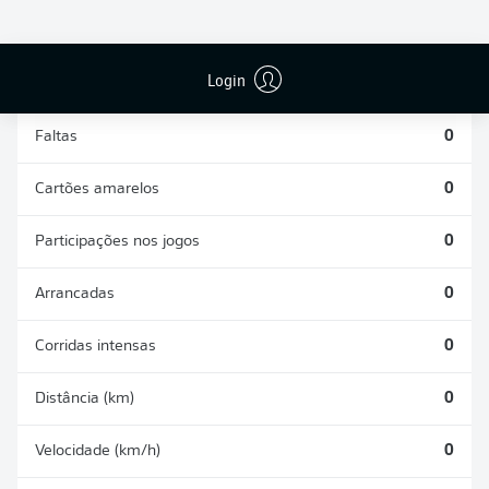
DESARMES
DISPUTAS
REALIZADOS
ÁREAS GANHAS
0
0
Login
Faltas
0
Cartões amarelos
0
Participações nos jogos
0
Arrancadas
0
Corridas intensas
0
Distância (km)
0
Velocidade (km/h)
0