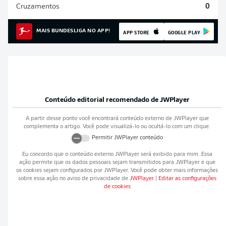
Cruzamentos
0
MAIS BUNDESLIGA NO APP!
APP STORE
GOOGLE PLAY
Conteúdo editorial recomendado de
JWPlayer
A partir desse ponto você encontrará conteúdo externo de
JWPlayer
que
complementa o artigo. Você pode visualizá-lo ou ocultá-lo com um clique.
Permitir
JWPlayer
conteúdo
Eu concordo que o conteúdo externo
JWPlayer
será exibido para mim. Essa
ação permite que os dados pessoais sejam transmitidos para
JWPlayer
e que
os cookies sejam configurados por
JWPlayer
. Você pode obter mais informações
sobre essa ação no aviso de privacidade de
JWPlayer
|
Editar as configurações
de cookies