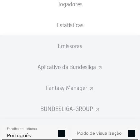
Jogadores
NACIONALIDADE
11.06.2006
ALTURA
DEU
20 ANOS
185 CM
Estatísticas
Competition
Emissoras
Bundesliga 2
Season
Aplicativo da Bundesliga
2026/2027
Fantasy Manager
ESTATÍSTICAS DA
BUNDESLIGA-GROUP
TEMPORADA 2026/2027
Escolha seu idioma
Modo de visualização
Português