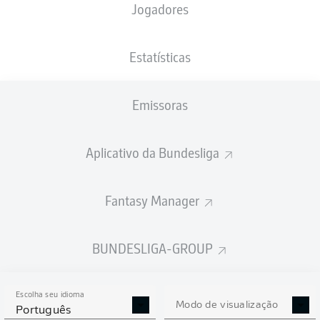
Jogadores
PESO
NACIONALIDADE
20.09.1995
ALTURA
87
DEU
30 ANOS
193 CM
KG
Estatísticas
Emissoras
Competition
Bundesliga
Aplicativo da Bundesliga
Season
2025/2026
Fantasy Manager
BUNDESLIGA-GROUP
ESTATÍSTICAS DA
TEMPORADA 2025/2026
Escolha seu idioma
Modo de visualização
Português