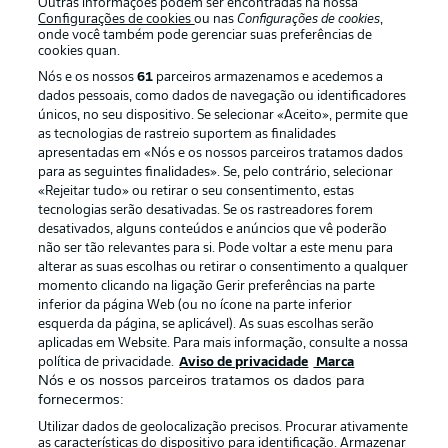
Outras informações podem ser encontradas na nossa
Configurações de cookies
ou nas
Configurações de cookies
,
onde você também pode gerenciar suas preferências de
Oferecido por
cookies quan.
Nós e os nossos
61
parceiros armazenamos e acedemos a
dados pessoais, como dados de navegação ou identificadores
únicos, no seu dispositivo. Se selecionar «Aceito», permite que
as tecnologias de rastreio suportem as finalidades
apresentadas em «Nós e os nossos parceiros tratamos dados
para as seguintes finalidades». Se, pelo contrário, selecionar
«Rejeitar tudo» ou retirar o seu consentimento, estas
tecnologias serão desativadas. Se os rastreadores forem
desativados, alguns conteúdos e anúncios que vê poderão
não ser tão relevantes para si. Pode voltar a este menu para
alterar as suas escolhas ou retirar o consentimento a qualquer
Publicidade
Avisos legais
momento clicando na ligação Gerir preferências na parte
inferior da página Web (ou no ícone na parte inferior
Gerir preferências
Aviso de privacidade
esquerda da página, se aplicável). As suas escolhas serão
aplicadas em Website. Para mais informação, consulte a nossa
Termos de uso
Trabalhe conosco
política de privacidade.
Aviso de privacidade
Marca
Marca
Contato
Nós e os nossos parceiros tratamos os dados para
fornecermos:
Jogadores
Utilizar dados de geolocalização precisos. Procurar ativamente
as características do dispositivo para identificação. Armazenar