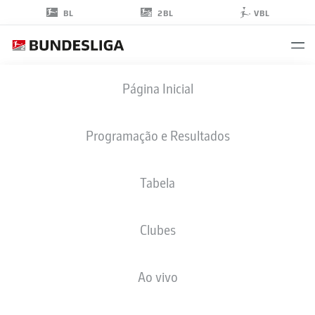
2BL
BL
VBL
ERIC
Página Inicial
OELSCHLÄGEL
32
Programação e Resultados
Tabela
GOLEIRO
Clubes
ST. PAULI
ESTATÍSTICAS DA TEMPORADA 2025/2026
GOLS
Ao vivo