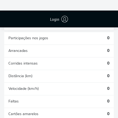
CHUTES
PASSES
GOLS CONTRA
DEFENDIDOS
REALIZADOS
0
0
0
Login
Participações nos jogos
0
Arrancadas
0
Corridas intensas
0
Distância (km)
0
Velocidade (km/h)
0
Faltas
0
Cartões amarelos
0