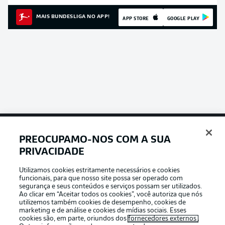
MAIS BUNDESLIGA NO APP!
APP STORE
GOOGLE PLAY
PREOCUPAMO-NOS COM A SUA
Football as it’s meant to be
PRIVACIDADE
Utilizamos cookies estritamente necessários e cookies
funcionais, para que nosso site possa ser operado com
segurança e seus conteúdos e serviços possam ser utilizados.
Ao clicar em “Aceitar todos os cookies”, você autoriza que nós
APLICATIVO DA BUNDESLIGA
utilizemos também cookies de desempenho, cookies de
marketing e de análise e cookies de mídias sociais. Esses
cookies são, em parte, oriundos dos
fornecedores externos
.