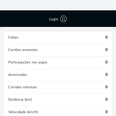
DESARMES
DISPUTAS
REALIZADOS
ÁREAS GANHAS
0
0
Login
Faltas
0
Cartões amarelos
0
Participações nos jogos
0
Arrancadas
0
Corridas intensas
0
Distância (km)
0
Velocidade (km/h)
0