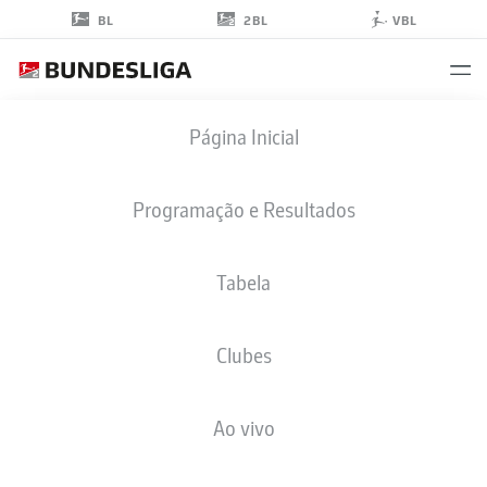
2BL
BL
VBL
ERENCAN
Página Inicial
YARDIMCI
9
Programação e Resultados
Tabela
ATACANTE
Clubes
EINTRACHT BRAUNSCHWEIG
ESTATÍSTICAS DA TEMPORADA 2026/2027
GOLS
COMP
Ao vivo