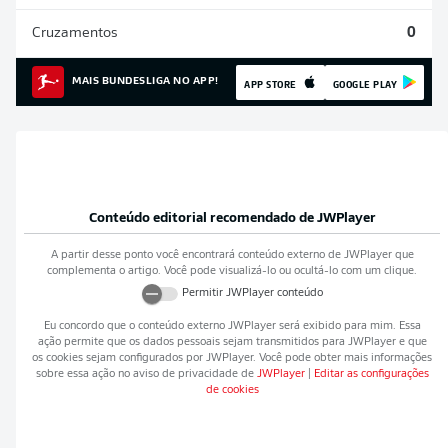
Cruzamentos
0
MAIS BUNDESLIGA NO APP!
APP STORE
GOOGLE PLAY
Conteúdo editorial recomendado de
JWPlayer
A partir desse ponto você encontrará conteúdo externo de
JWPlayer
que
complementa o artigo. Você pode visualizá-lo ou ocultá-lo com um clique.
Permitir
JWPlayer
conteúdo
Eu concordo que o conteúdo externo
JWPlayer
será exibido para mim. Essa
ação permite que os dados pessoais sejam transmitidos para
JWPlayer
e que
os cookies sejam configurados por
JWPlayer
. Você pode obter mais informações
sobre essa ação no aviso de privacidade de
JWPlayer
|
Editar as configurações
de cookies