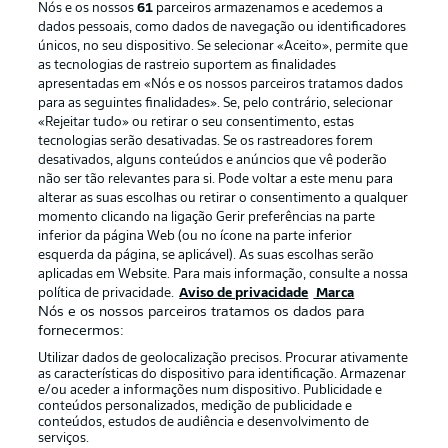
Nós e os nossos
61
parceiros armazenamos e acedemos a
dados pessoais, como dados de navegação ou identificadores
únicos, no seu dispositivo. Se selecionar «Aceito», permite que
as tecnologias de rastreio suportem as finalidades
apresentadas em «Nós e os nossos parceiros tratamos dados
para as seguintes finalidades». Se, pelo contrário, selecionar
«Rejeitar tudo» ou retirar o seu consentimento, estas
Publicidade
Avisos legais
tecnologias serão desativadas. Se os rastreadores forem
Gerir preferências
Aviso de privacidade
desativados, alguns conteúdos e anúncios que vê poderão
não ser tão relevantes para si. Pode voltar a este menu para
Termos de uso
Trabalhe conosco
alterar as suas escolhas ou retirar o consentimento a qualquer
momento clicando na ligação Gerir preferências na parte
Marca
Contato
inferior da página Web (ou no ícone na parte inferior
Jogadores
esquerda da página, se aplicável). As suas escolhas serão
aplicadas em Website. Para mais informação, consulte a nossa
política de privacidade.
Aviso de privacidade
Marca
Nós e os nossos parceiros tratamos os dados para
fornecermos:
Utilizar dados de geolocalização precisos. Procurar ativamente
as características do dispositivo para identificação. Armazenar
e/ou aceder a informações num dispositivo. Publicidade e
conteúdos personalizados, medição de publicidade e
conteúdos, estudos de audiência e desenvolvimento de
serviços.