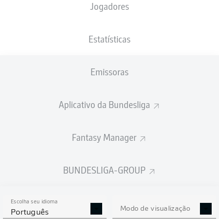
Jogadores
PESO
NACIONALIDADE
04.02.2002
ALTURA
80
TUR
24 ANOS
188 CM
KG
Estatísticas
Emissoras
Competition
Bundesliga 2
Aplicativo da Bundesliga
Season
2026/2027
Fantasy Manager
BUNDESLIGA-GROUP
ESTATÍSTICAS DA
TEMPORADA 2026/2027
Escolha seu idioma
Modo de visualização
Português