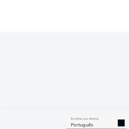
Competition
Bundesliga 2
Season
2025/2026
ESTAT
Escolha seu idioma
DESARMES
DISPU
Português
REALIZADOS
ÁREAS G