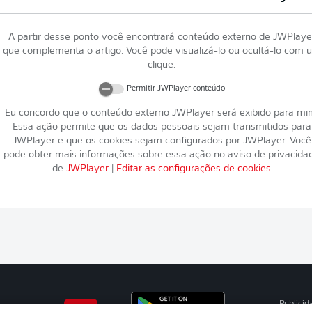
A partir desse ponto você encontrará conteúdo externo de
JWPlaye
que complementa o artigo. Você pode visualizá-lo ou ocultá-lo com 
clique.
Permitir
JWPlayer
conteúdo
Eu concordo que o conteúdo externo
JWPlayer
será exibido para mi
Essa ação permite que os dados pessoais sejam transmitidos para
JWPlayer
e que os cookies sejam configurados por
JWPlayer
. Você
pode obter mais informações sobre essa ação no aviso de privacida
de
JWPlayer
|
Editar as configurações de cookies
Publicid