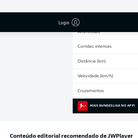
0
Cartões amarelos
Participações nos jogos
Login
Arrancadas
Corridas intensas
Distância (km)
Velocidade (km/h)
Cruzamentos
MAIS BUNDESLIGA NO APP!
Conteúdo editorial recomendado de
JWPlayer