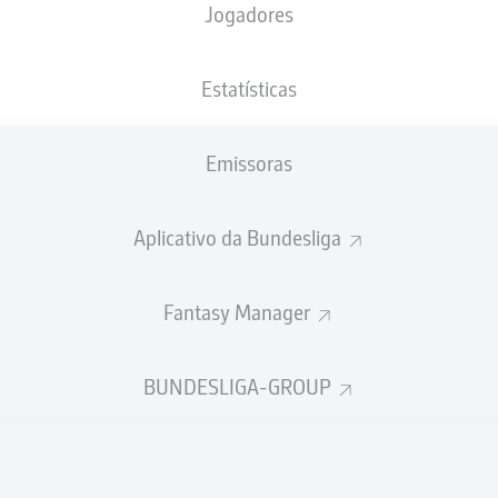
Jogadores
NACIONALIDADE
29.10.2003
ALTURA
PESO
DEU
, MAR
22 ANOS
196 CM
87 KG
Estatísticas
Emissoras
Aplicativo da Bundesliga
Fantasy Manager
ÍSTICAS DA TEMPORADA 202
BUNDESLIGA-GROUP
Faltas
TAS
ANHAS