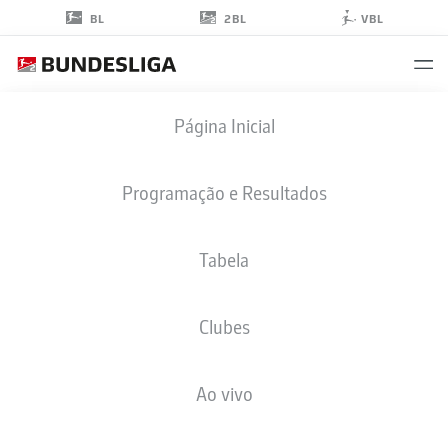
2BL
BL
VBL
DANIEL
Página Inicial
HÜLSENBUSCH
25
Programação e Resultados
Tabela
ZAGUEIRO
Clubes
BOCHUM
ESTATÍSTICAS DA TEMPORADA 2026/2027
GOLS
COMP
Ao vivo