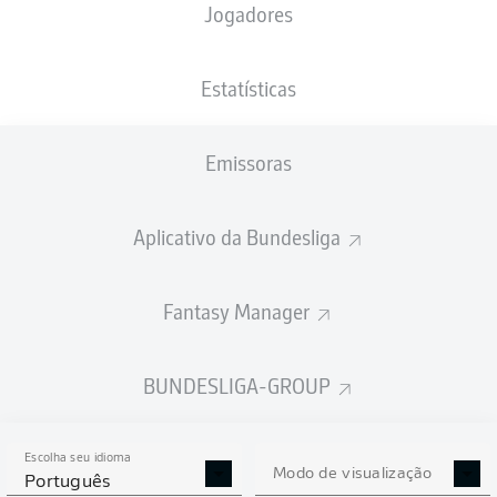
Jogadores
NACIONALIDADE
18.01.2005
ALTURA
DEU
21 ANOS
196 CM
Estatísticas
Competition
Emissoras
Bundesliga 2
Season
Aplicativo da Bundesliga
2026/2027
Fantasy Manager
ESTATÍSTICAS DA
BUNDESLIGA-GROUP
TEMPORADA 2026/2027
Escolha seu idioma
Modo de visualização
Português