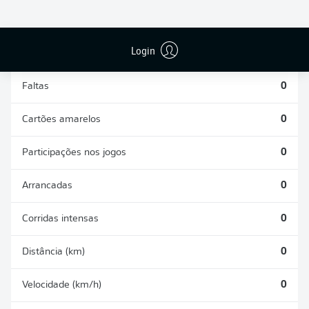
DESARMES
DISPUTAS
REALIZADOS
ÁREAS GANHAS
0
0
Login
Faltas
0
Cartões amarelos
0
Participações nos jogos
0
Arrancadas
0
Corridas intensas
0
Distância (km)
0
Velocidade (km/h)
0