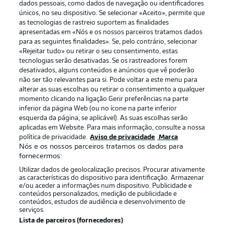
dados pessoais, como dados de navegação ou identificadores
únicos, no seu dispositivo. Se selecionar «Aceito», permite que
as tecnologias de rastreio suportem as finalidades
apresentadas em «Nós e os nossos parceiros tratamos dados
para as seguintes finalidades». Se, pelo contrário, selecionar
«Rejeitar tudo» ou retirar o seu consentimento, estas
Publicidade
Avisos legais
tecnologias serão desativadas. Se os rastreadores forem
Gerir preferências
Aviso de privacidade
desativados, alguns conteúdos e anúncios que vê poderão
não ser tão relevantes para si. Pode voltar a este menu para
Termos de uso
Trabalhe conosco
alterar as suas escolhas ou retirar o consentimento a qualquer
momento clicando na ligação Gerir preferências na parte
Marca
Contato
inferior da página Web (ou no ícone na parte inferior
Jogadores
esquerda da página, se aplicável). As suas escolhas serão
aplicadas em Website. Para mais informação, consulte a nossa
política de privacidade.
Aviso de privacidade
Marca
Nós e os nossos parceiros tratamos os dados para
fornecermos:
Utilizar dados de geolocalização precisos. Procurar ativamente
as características do dispositivo para identificação. Armazenar
e/ou aceder a informações num dispositivo. Publicidade e
conteúdos personalizados, medição de publicidade e
conteúdos, estudos de audiência e desenvolvimento de
serviços.
© 2026 Bundesliga-Gruppe GmbH
Lista de parceiros (fornecedores)