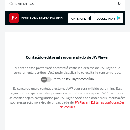
Cruzamentos
0
MAIS BUNDESLIGA NO APP!
APP STORE
GOOGLE PLAY
Conteúdo editorial recomendado de
JWPlayer
A partir desse ponto você encontrará conteúdo externo de
JWPlayer
que
complementa o artigo. Você pode visualizá-lo ou ocultá-lo com um clique.
Permitir
JWPlayer
conteúdo
Eu concordo que o conteúdo externo
JWPlayer
será exibido para mim. Essa
ação permite que os dados pessoais sejam transmitidos para
JWPlayer
e que
os cookies sejam configurados por
JWPlayer
. Você pode obter mais informações
sobre essa ação no aviso de privacidade de
JWPlayer
|
Editar as configurações
de cookies