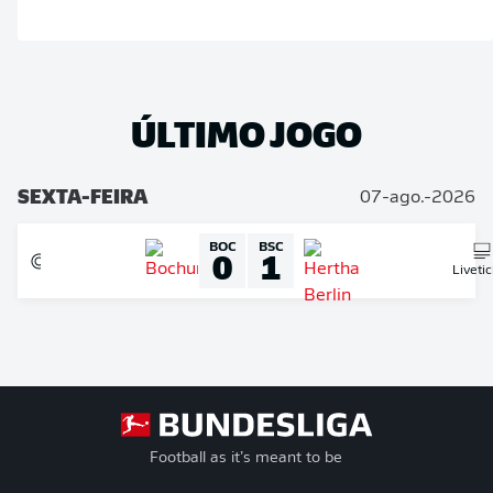
ÚLTIMO JOGO
SEXTA-FEIRA
07-ago.-2026
BOC
BSC
0
1
Liveti
Football as it’s meant to be