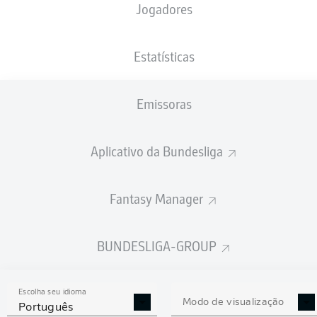
Jogadores
NACIONALIDADE
PESO
02.02.2001
ALTURA
NLD
, SUR
76
25 ANOS
176 CM
KG
Estatísticas
Emissoras
Competition
Bundesliga
Aplicativo da Bundesliga
Season
2021/2022
Fantasy Manager
BUNDESLIGA-GROUP
ESTATÍSTICAS DA
TEMPORADA 2021/2022
Escolha seu idioma
Modo de visualização
Português