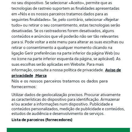
no seu dispositivo. Se selecionar «Aceito», permite que as
Termos de uso
Trabalhe conosco
tecnologias de rastreio suportem as finalidades apresentadas
em «Nós e os nossos parceiros tratamos dados para as
Marca
Contato
seguintes finalidades». Se, pelo contrário, selecionar «Rejeitar
tudo» ou retirar o seu consentimento, estas tecnologias serão
Jogadores
desativadas. Se os rastreadores forem desativados, alguns
conteúdos e anúncios que vê poderão não ser tão relevantes
para si. Pode voltar a este menu para alterar as suas escolhas ou
retirar o consentimento a qualquer momento clicando na
ligação Gerir preferências na parte inferior da página Web (ou
no ícone na parte inferior esquerda da página, se aplicável). As
suas escolhas serão aplicadas em Website. Para mais
informação, consulte a nossa política de privacidade.
Aviso de
privacidade
Marca
Nós e os nossos parceiros tratamos os dados para
© 2026 Bundesliga-Gruppe GmbH
fornecermos:
Utilizar dados de geolocalização precisos. Procurar ativamente
as características do dispositivo para identificação. Armazenar
Escolha seu idioma
e/ou aceder a informações num dispositivo. Publicidade e
Português
conteúdos personalizados, medição de publicidade e conteúdos,
estudos de audiência e desenvolvimento de serviços.
Lista de parceiros (fornecedores)
Modo de visualização