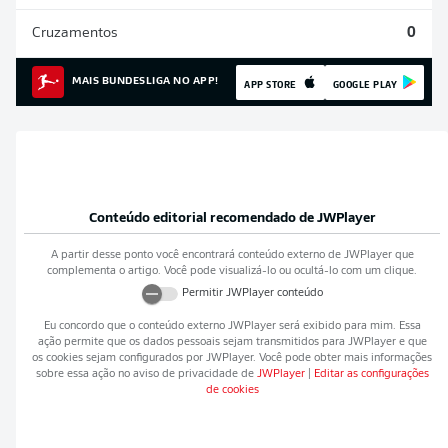
Cruzamentos
0
MAIS BUNDESLIGA NO APP!
APP STORE
GOOGLE PLAY
Conteúdo editorial recomendado de
JWPlayer
A partir desse ponto você encontrará conteúdo externo de
JWPlayer
que
complementa o artigo. Você pode visualizá-lo ou ocultá-lo com um clique.
Permitir
JWPlayer
conteúdo
Eu concordo que o conteúdo externo
JWPlayer
será exibido para mim. Essa
ação permite que os dados pessoais sejam transmitidos para
JWPlayer
e que
os cookies sejam configurados por
JWPlayer
. Você pode obter mais informações
sobre essa ação no aviso de privacidade de
JWPlayer
|
Editar as configurações
de cookies