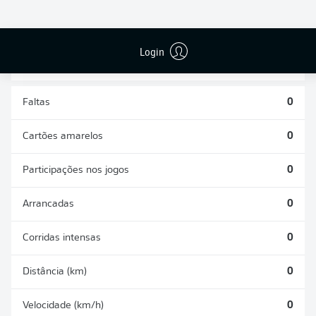
DESARMES
DISPUTAS
REALIZADOS
ÁREAS GANHAS
0
0
Login
Faltas
0
Cartões amarelos
0
Participações nos jogos
0
Arrancadas
0
Corridas intensas
0
Distância (km)
0
Velocidade (km/h)
0