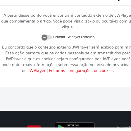
A partir desse ponto você encontrará conteúdo externo de
JWPlaye
que complementa o artigo. Você pode visualizá-lo ou ocultá-lo com 
clique.
Permitir
JWPlayer
conteúdo
Eu concordo que o conteúdo externo
JWPlayer
será exibido para mi
Essa ação permite que os dados pessoais sejam transmitidos para
JWPlayer
e que os cookies sejam configurados por
JWPlayer
. Você
pode obter mais informações sobre essa ação no aviso de privacida
de
JWPlayer
|
Editar as configurações de cookies
Publicid