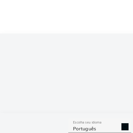
Competition
Bundesliga 2
Season
ESTAT
Escolha seu idioma
DESARMES
DISPU
Português
REALIZADOS
ÁREAS G