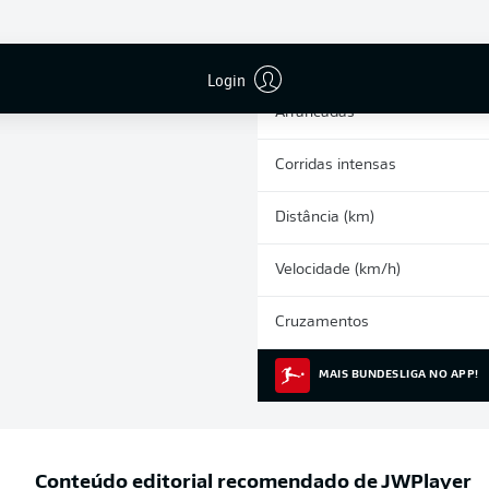
0
Cartões amarelos
Participações nos jogos
Login
Arrancadas
Corridas intensas
Distância (km)
Velocidade (km/h)
Cruzamentos
MAIS BUNDESLIGA NO APP!
Conteúdo editorial recomendado de
JWPlayer