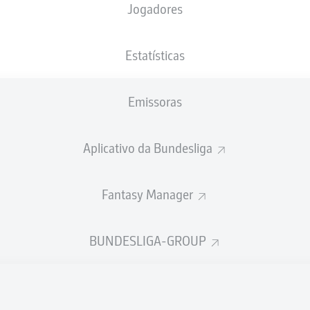
Jogadores
NACIONALIDADE
19.11.2004
ALTURA
PESO
DEU
21 ANOS
178 CM
68 KG
Estatísticas
Emissoras
Aplicativo da Bundesliga
Fantasy Manager
ÍSTICAS DA TEMPORADA 201
BUNDESLIGA-GROUP
Faltas
TAS
ANHAS