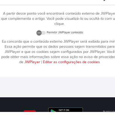
A partir desse ponto você encontrará conteúdo externo de
JWPlaye
que complementa o artigo. Você pode visualizá-lo ou ocultá-lo com 
clique.
Permitir
JWPlayer
conteúdo
Eu concordo que o conteúdo externo
JWPlayer
será exibido para mi
Essa ação permite que os dados pessoais sejam transmitidos para
JWPlayer
e que os cookies sejam configurados por
JWPlayer
. Você
pode obter mais informações sobre essa ação no aviso de privacida
de
JWPlayer
|
Editar as configurações de cookies
Publicid