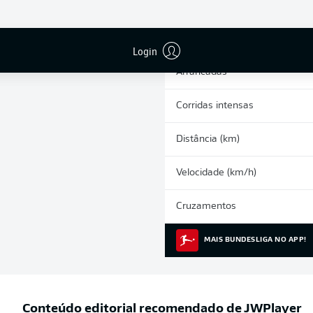
0
Cartões amarelos
Participações nos jogos
Login
Arrancadas
Corridas intensas
Distância (km)
Velocidade (km/h)
Cruzamentos
MAIS BUNDESLIGA NO APP!
Conteúdo editorial recomendado de
JWPlayer