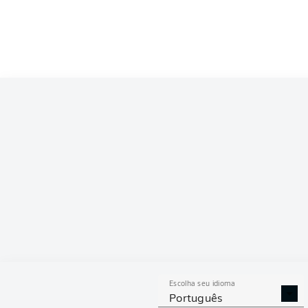
Competition
Bundesliga 2
Season
ESTAT
Escolha seu idioma
DESARMES
DISPU
Português
REALIZADOS
ÁREAS G