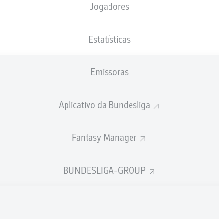
Jogadores
NACIONALIDADE
14.05.2008
ALTURA
PESO
FIN
18 ANOS
183 CM
72 KG
Estatísticas
Emissoras
Aplicativo da Bundesliga
Fantasy Manager
ÍSTICAS DA TEMPORADA 202
BUNDESLIGA-GROUP
Faltas
TAS
ANHAS