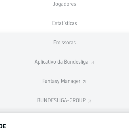
Jogadores
NACIONALIDADE
10.04.2006
ALTURA
PESO
DEU
20 ANOS
187 CM
80 KG
Estatísticas
Emissoras
Aplicativo da Bundesliga
Fantasy Manager
BUNDESLIGA-GROUP
Publicid
DE
Gerir pr