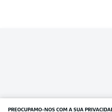
Competition
Bundesliga 2
Season
Escolha seu idioma
Português
PREOCUPAMO-NOS COM A SUA PRIVACIDA