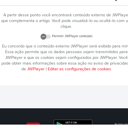
A partir desse ponto você encontrará conteúdo externo de
JWPlaye
que complementa o artigo. Você pode visualizá-lo ou ocultá-lo com 
clique.
Permitir
JWPlayer
conteúdo
Eu concordo que o conteúdo externo
JWPlayer
será exibido para mi
Essa ação permite que os dados pessoais sejam transmitidos para
JWPlayer
e que os cookies sejam configurados por
JWPlayer
. Você
pode obter mais informações sobre essa ação no aviso de privacida
de
JWPlayer
|
Editar as configurações de cookies
Publicid