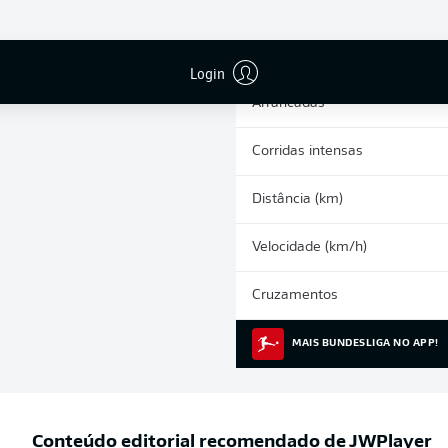
0
Cartões amarelos
Participações nos jogos
Login
Arrancadas
Corridas intensas
Distância (km)
Velocidade (km/h)
Cruzamentos
MAIS BUNDESLIGA NO APP!
Conteúdo editorial recomendado de
JWPlayer