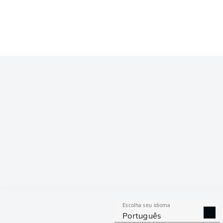
Competition
Bundesliga 2
Season
ESTAT
Escolha seu idioma
DESARMES
DISPU
Português
REALIZADOS
ÁREAS G