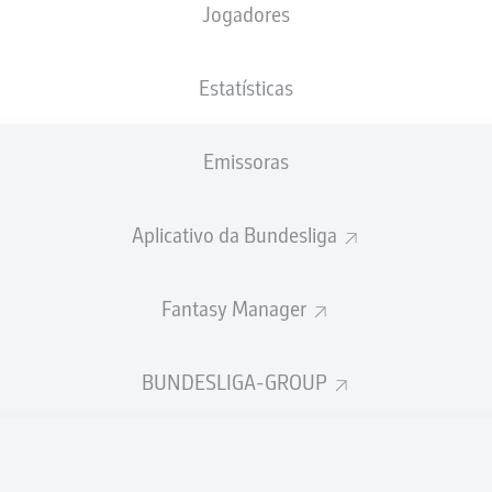
Jogadores
NACIONALIDADE
02.03.2003
ALTURA
PESO
XKX
, CHE
23 ANOS
191 CM
83 KG
Estatísticas
Emissoras
Aplicativo da Bundesliga
Fantasy Manager
ÍSTICAS DA TEMPORADA 202
BUNDESLIGA-GROUP
Faltas
TAS
ANHAS