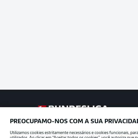
Football as it’s meant to be
PREOCUPAMO-NOS COM A SUA PRIVACIDA
Utilizamos cookies estritamente necessários e cookies funcionais, pa
Oferecido por
utilizados. Ao clicar em “Aceitar todos os cookies”, você autoriza qu