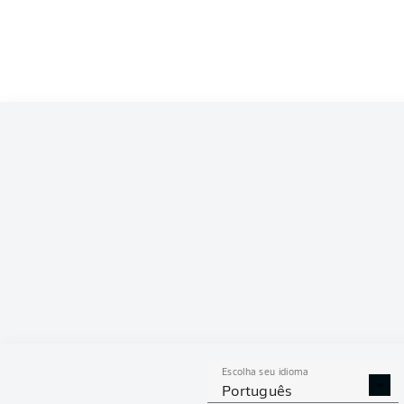
Competition
Bundesliga 2
Season
2026/2027
ESTAT
Escolha seu idioma
DESARMES
DISPU
Português
REALIZADOS
ÁREAS G