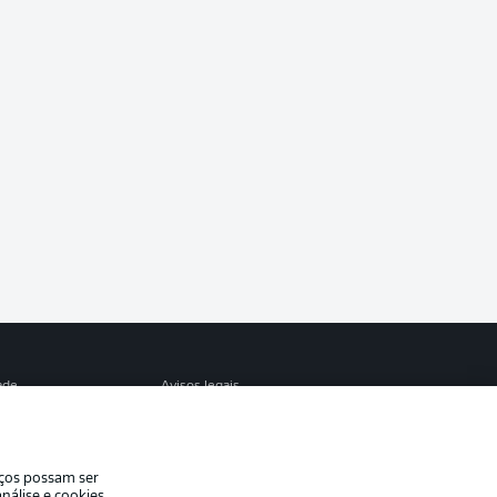
ade
Avisos legais
eferências
Aviso de privacidade
de uso
Trabalhe conosco
iços possam ser
Contato
nálise e cookies