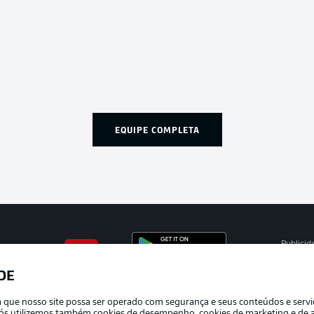
EQUIPE COMPLETA
Publicid
Gerir pr
DE
APLICATIVO DA BUNDESLIGA
Termos 
ra que nosso site possa ser operado com segurança e seus conteúdos e serv
Marca
e nós utilizemos também cookies de desempenho, cookies de marketing e de a