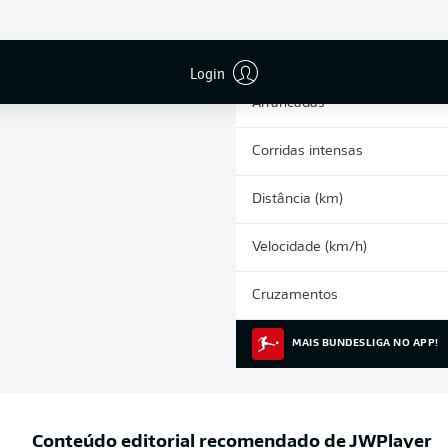
0
Cartões amarelos
Participações nos jogos
Login
Arrancadas
Corridas intensas
Distância (km)
Velocidade (km/h)
Cruzamentos
MAIS BUNDESLIGA NO APP!
Conteúdo editorial recomendado de
JWPlayer