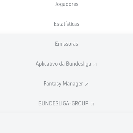
Jogadores
NACIONALIDADE
04.06.1997
ALTURA
PESO
DEU
29 ANOS
180 CM
72 KG
Estatísticas
Emissoras
Aplicativo da Bundesliga
Fantasy Manager
ÍSTICAS DA TEMPORADA 202
BUNDESLIGA-GROUP
Faltas
TAS
ANHAS