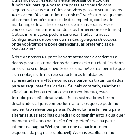
Utilizamos cookies estritamente necessários e cookies
funcionais, para que nosso site possa ser operado com
segurança e seus conteúdos e serviços possam ser utilizados.
Ao clicar em “Aceitar todos os cookies”, você autoriza que nós
utilizemos também cookies de desempenho, cookies de
Oferecido por
marketing e de análise e cookies de mídias sociais. Esses
cookies são, em parte, oriundos dos
fornecedores externos
.
Outras informações podem ser encontradas na nossa
Configurações de cookies
ou nas
Configurações de cookies
,
onde você também pode gerenciar suas preferências de
cookies quan.
Nós e os nossos
61
parceiros armazenamos e acedemos a
dados pessoais, como dados de navegação ou identificadores
únicos, no seu dispositivo. Se selecionar «Aceito», permite que
as tecnologias de rastreio suportem as finalidades
apresentadas em «Nós e os nossos parceiros tratamos dados
para as seguintes finalidades». Se, pelo contrário, selecionar
«Rejeitar tudo» ou retirar o seu consentimento, estas
Publicidade
Avisos legais
tecnologias serão desativadas. Se os rastreadores forem
Gerir preferências
Aviso de privacidade
desativados, alguns conteúdos e anúncios que vê poderão
não ser tão relevantes para si. Pode voltar a este menu para
Termos de uso
Emissoras
alterar as suas escolhas ou retirar o consentimento a qualquer
momento clicando na ligação Gerir preferências na parte
Trabalhe conosco
Marca
inferior da página Web (ou no ícone na parte inferior
Contato
Jogadores
esquerda da página, se aplicável). As suas escolhas serão