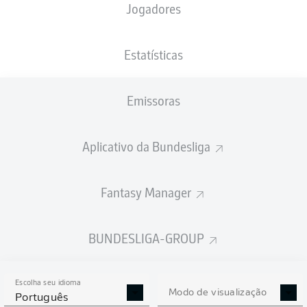
Jogadores
XGOLS
Estatísticas
Emissoras
Aplicativo da Bundesliga
Fantasy Manager
Goals
BUNDESLIGA-GROUP
PASSES REALIZADOS
Escolha seu idioma
0
0
Modo de visualização
Português
Precisão
0 %
0 %