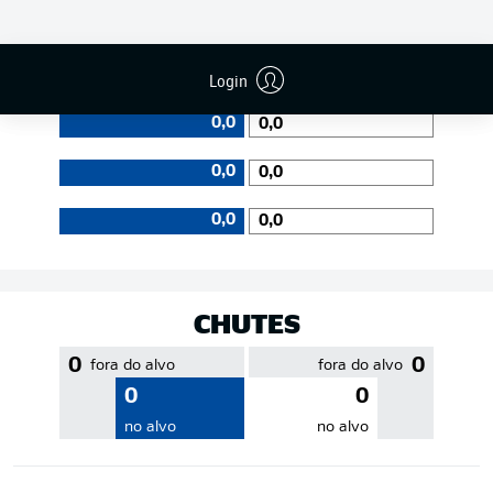
EFICIÊNCIA DE PASSES
Login
0,0
0,0
0,0
0,0
0,0
0,0
CHUTES
0
0
fora do alvo
fora do alvo
0
0
no alvo
no alvo