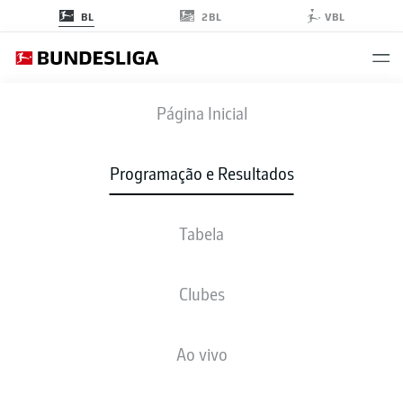
2BL
BL
VBL
S04
-
RBL
Página Inicial
Programação e Resultados
Tabela
AO VIVO
NOTÍCIAS
ESCALAÇÕES
ESTATÍSTICAS
TABELA
Clubes
Ao vivo