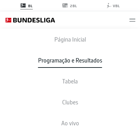
2BL
BL
VBL
S04
-
SGE
Página Inicial
Programação e Resultados
Tabela
AO VIVO
NOTÍCIAS
ESCALAÇÕES
ESTATÍSTICAS
TABELA
Clubes
Ao vivo
Verifique novamente