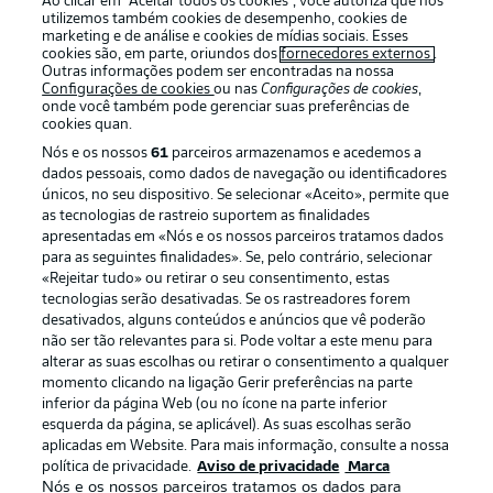
Ao clicar em “Aceitar todos os cookies”, você autoriza que nós
utilizemos também cookies de desempenho, cookies de
marketing e de análise e cookies de mídias sociais. Esses
cookies são, em parte, oriundos dos
fornecedores externos
.
Outras informações podem ser encontradas na nossa
Login
Configurações de cookies
ou nas
Configurações de cookies
,
onde você também pode gerenciar suas preferências de
cookies quan.
Nós e os nossos
61
parceiros armazenamos e acedemos a
dados pessoais, como dados de navegação ou identificadores
únicos, no seu dispositivo. Se selecionar «Aceito», permite que
as tecnologias de rastreio suportem as finalidades
apresentadas em «Nós e os nossos parceiros tratamos dados
para as seguintes finalidades». Se, pelo contrário, selecionar
Football as it’s meant to be
«Rejeitar tudo» ou retirar o seu consentimento, estas
tecnologias serão desativadas. Se os rastreadores forem
desativados, alguns conteúdos e anúncios que vê poderão
não ser tão relevantes para si. Pode voltar a este menu para
alterar as suas escolhas ou retirar o consentimento a qualquer
APLICATIVO DA BUNDESLIGA
momento clicando na ligação Gerir preferências na parte
inferior da página Web (ou no ícone na parte inferior
esquerda da página, se aplicável). As suas escolhas serão
aplicadas em Website. Para mais informação, consulte a nossa
política de privacidade.
Aviso de privacidade
Marca
Nós e os nossos parceiros tratamos os dados para