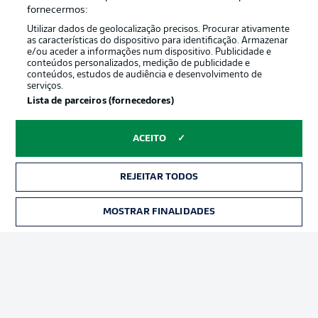
Oferecido por
fornecermos:
Utilizar dados de geolocalização precisos. Procurar ativamente
as características do dispositivo para identificação. Armazenar
e/ou aceder a informações num dispositivo. Publicidade e
conteúdos personalizados, medição de publicidade e
conteúdos, estudos de audiência e desenvolvimento de
serviços.
Lista de parceiros (fornecedores)
ACEITO
Publicidade
Avisos legais
REJEITAR TODOS
Gerir preferências
Aviso de privacidade
MOSTRAR FINALIDADES
INGRESSOS
Termos de uso
Emissoras
Trabalhe conosco
Marca
Contato
Jogadores