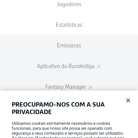
Jogadores
A escalação inicial será divulgada 60
minutos antes do início da partida
Estatísticas
Emissoras
Aplicativo da Bundesliga
Fantasy Manager
PREOCUPAMO-NOS COM A SUA
BUNDESLIGA-GROUP
PRIVACIDADE
Utilizamos cookies estritamente necessários e cookies
Escolha seu idioma
funcionais, para que nosso site possa ser operado com
Modo de visualização
Português
segurança e seus conteúdos e serviços possam ser utilizados.