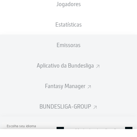
Jogadores
ista-Borussia-Park
Estatísticas
Emissoras
Publicidade
Aplicativo da Bundesliga
Ainda não temos conteúdo disponível para a sua seleção.
Fantasy Manager
BUNDESLIGA-GROUP
Escolha seu idioma
Modo de visualização
Português