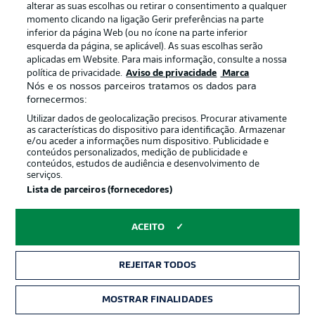
alterar as suas escolhas ou retirar o consentimento a qualquer
momento clicando na ligação Gerir preferências na parte
inferior da página Web (ou no ícone na parte inferior
esquerda da página, se aplicável). As suas escolhas serão
Oferecido por
aplicadas em Website. Para mais informação, consulte a nossa
política de privacidade.
Aviso de privacidade
Marca
Nós e os nossos parceiros tratamos os dados para
fornecermos:
Utilizar dados de geolocalização precisos. Procurar ativamente
as características do dispositivo para identificação. Armazenar
e/ou aceder a informações num dispositivo. Publicidade e
conteúdos personalizados, medição de publicidade e
conteúdos, estudos de audiência e desenvolvimento de
serviços.
Lista de parceiros (fornecedores)
Publicidade
Avisos legais
ACEITO
Gerir preferências
Aviso de privacidade
REJEITAR TODOS
Termos de uso
Emissoras
Trabalhe conosco
Marca
MOSTRAR FINALIDADES
INGRESSOS
Contato
Jogadores