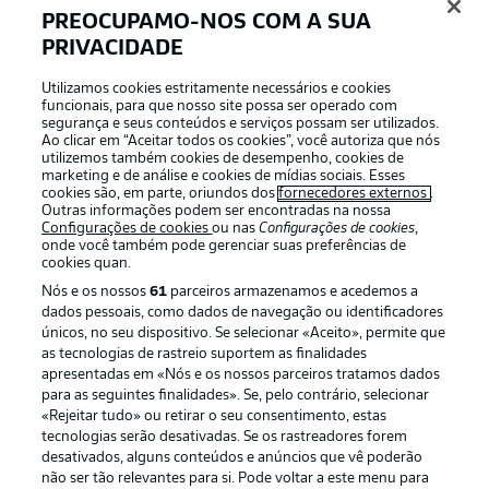
PREOCUPAMO-NOS COM A SUA
PRIVACIDADE
Login
Utilizamos cookies estritamente necessários e cookies
funcionais, para que nosso site possa ser operado com
segurança e seus conteúdos e serviços possam ser utilizados.
Ao clicar em “Aceitar todos os cookies”, você autoriza que nós
utilizemos também cookies de desempenho, cookies de
marketing e de análise e cookies de mídias sociais. Esses
cookies são, em parte, oriundos dos
fornecedores externos
.
Outras informações podem ser encontradas na nossa
Configurações de cookies
ou nas
Configurações de cookies
,
onde você também pode gerenciar suas preferências de
cookies quan.
Nós e os nossos
61
parceiros armazenamos e acedemos a
dados pessoais, como dados de navegação ou identificadores
únicos, no seu dispositivo. Se selecionar «Aceito», permite que
Football as it’s meant to be
as tecnologias de rastreio suportem as finalidades
apresentadas em «Nós e os nossos parceiros tratamos dados
para as seguintes finalidades». Se, pelo contrário, selecionar
«Rejeitar tudo» ou retirar o seu consentimento, estas
tecnologias serão desativadas. Se os rastreadores forem
desativados, alguns conteúdos e anúncios que vê poderão
APLICATIVO DA BUNDESLIGA
não ser tão relevantes para si. Pode voltar a este menu para