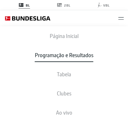
2BL
BL
VBL
BMG
-
S04
Página Inicial
Programação e Resultados
Tabela
AO VIVO
NOTÍCIAS
ESCALAÇÕES
ESTATÍSTICAS
TABELA
Clubes
Ao vivo
sex., 23.04.2027 - dom., 25.04.2027
Esta rodada ainda não foi programada.