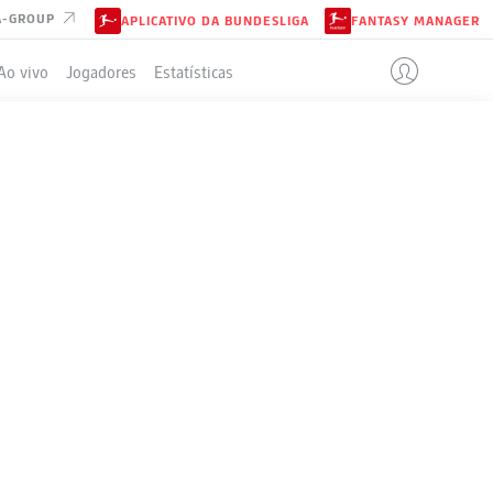
A-GROUP
APLICATIVO DA BUNDESLIGA
FANTASY MANAGER
Ao vivo
Jogadores
Estatísticas
ELA