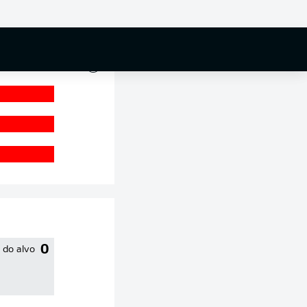
0 %
0
 do alvo