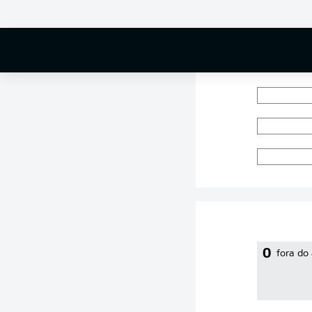
0 %
0
fora do