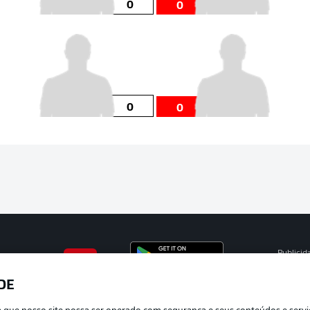
0
0
0
0
Publicid
Gerir pr
DE
APLICATIVO DA BUNDESLIGA
Termos 