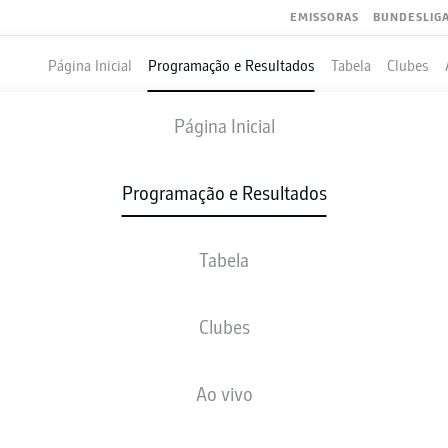
EMISSORAS
BUNDESLIG
Página Inicial
Programação e Resultados
Tabela
Clubes
RB LEIPZIG
-
COLOGNE
Página Inicial
Programação e Resultados
Tabela
VIVO
NOTÍCIAS
ESCALAÇÕES
ESTATÍSTICAS
TAB
Clubes
Ao vivo