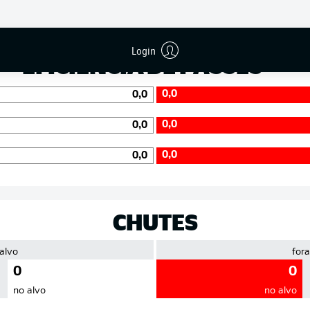
Precisão
Login
EFICIÊNCIA DE PASSES
0,0
0,0
0,0
0,0
0,0
0,0
CHUTES
 alvo
fora
0
0
no alvo
no alvo