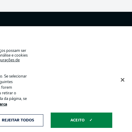
ade
Avisos legais
eferências
Aviso de privacidade
de uso
Emissoras
iços possam ser
e conosco
Marca
nálise e cookies
gurações de
Jogadores
. Se selecionar
eguintes
s forem
 retirar o
a da página, se
rca
ormações num
Modo de visualização
REJEITAR TODOS
ACEITO