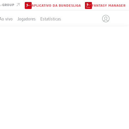
A-GROUP
APLICATIVO DA BUNDESLIGA
FANTASY MANAGER
Ao vivo
Jogadores
Estatísticas
ELA