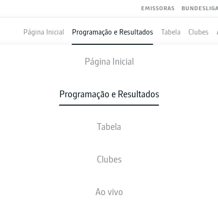
EMISSORAS
BUNDESLIG
Página Inicial
Programação e Resultados
Tabela
Clubes
UNION BERLIN
-
SCHALKE
Página Inicial
Programação e Resultados
Tabela
VIVO
NOTÍCIAS
ESCALAÇÕES
ESTATÍSTICAS
TAB
Clubes
sex., 11.09.2026
18:30 PM
Ao vivo
An der Alten Försterei