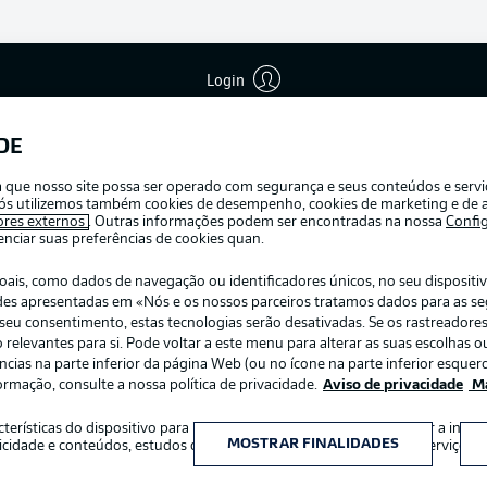
Login
Publicid
Gerir pr
DE
APLICATIVO DA BUNDESLIGA
Termos 
ra que nosso site possa ser operado com segurança e seus conteúdos e serv
Trabalh
e nós utilizemos também cookies de desempenho, cookies de marketing e de a
ores externos
. Outras informações podem ser encontradas na nossa
Confi
Contato
ciar suas preferências de cookies quan.
s, como dados de navegação ou identificadores únicos, no seu dispositivo
dades apresentadas em «Nós e os nossos parceiros tratamos dados para as s
r o seu consentimento, estas tecnologias serão desativadas. Se os rastreadore
elevantes para si. Pode voltar a este menu para alterar as suas escolhas ou
ias na parte inferior da página Web (ou no ícone na parte inferior esquerd
ormação, consulte a nossa política de privacidade.
Aviso de privacidade
Ma
:
Escolha seu idioma
acterísticas do dispositivo para identificação. Armazenar e/ou aceder a inf
Português
MOSTRAR FINALIDADES
icidade e conteúdos, estudos de audiência e desenvolvimento de serviços.
INGRESSOS