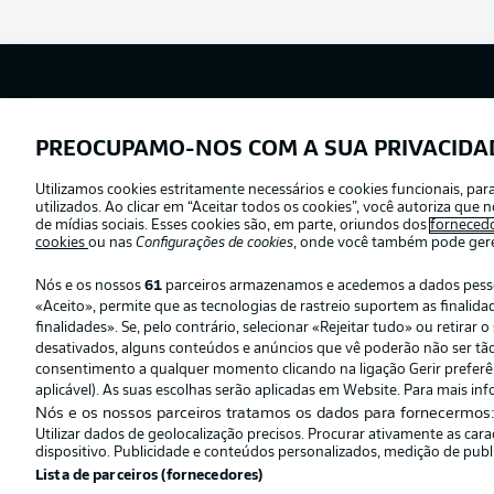
Football as it’s meant to be
PREOCUPAMO-NOS COM A SUA PRIVACIDA
Utilizamos cookies estritamente necessários e cookies funcionais, pa
Oferecido por
utilizados. Ao clicar em “Aceitar todos os cookies”, você autoriza qu
de mídias sociais. Esses cookies são, em parte, oriundos dos
forneced
cookies
ou nas
Configurações de cookies
, onde você também pode geren
Nós e os nossos
61
parceiros armazenamos e acedemos a dados pessoai
«Aceito», permite que as tecnologias de rastreio suportem as finali
finalidades». Se, pelo contrário, selecionar «Rejeitar tudo» ou retira
desativados, alguns conteúdos e anúncios que vê poderão não ser tão r
consentimento a qualquer momento clicando na ligação Gerir preferênc
aplicável). As suas escolhas serão aplicadas em Website. Para mais inf
Nós e os nossos parceiros tratamos os dados para fornecermos
Utilizar dados de geolocalização precisos. Procurar ativamente as car
© 2026 Bundesliga-Gruppe GmbH
dispositivo. Publicidade e conteúdos personalizados, medição de publ
Lista de parceiros (fornecedores)