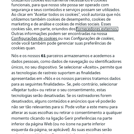
Utilizamos cookies estritamente necessários e cookies
funcionais, para que nosso site possa ser operado com
segurança e seus conteúdos e serviços possam ser utilizados.
Ao clicar em “Aceitar todos os cookies”, você autoriza que nós
utilizemos também cookies de desempenho, cookies de
Oferecido por
marketing e de análise e cookies de mídias sociais. Esses
cookies são, em parte, oriundos dos
fornecedores externos
.
Outras informações podem ser encontradas na nossa
Configurações de cookies
ou nas
Configurações de cookies
,
onde você também pode gerenciar suas preferências de
cookies quan.
Nós e os nossos
61
parceiros armazenamos e acedemos a
dados pessoais, como dados de navegação ou identificadores
únicos, no seu dispositivo. Se selecionar «Aceito», permite que
as tecnologias de rastreio suportem as finalidades
apresentadas em «Nós e os nossos parceiros tratamos dados
para as seguintes finalidades». Se, pelo contrário, selecionar
«Rejeitar tudo» ou retirar o seu consentimento, estas
Publicidade
Avisos legais
tecnologias serão desativadas. Se os rastreadores forem
Gerir preferências
Aviso de privacidade
desativados, alguns conteúdos e anúncios que vê poderão
não ser tão relevantes para si. Pode voltar a este menu para
Termos de uso
Emissoras
alterar as suas escolhas ou retirar o consentimento a qualquer
momento clicando na ligação Gerir preferências na parte
Trabalhe conosco
Marca
inferior da página Web (ou no ícone na parte inferior
Contato
Jogadores
esquerda da página, se aplicável). As suas escolhas serão