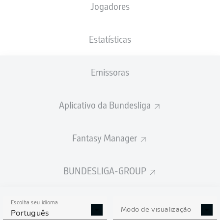
Jogadores
XGOLS
Estatísticas
Emissoras
Aplicativo da Bundesliga
Fantasy Manager
Goals
BUNDESLIGA-GROUP
PASSES REALIZADOS
Escolha seu idioma
0
0
Modo de visualização
Português
Precisão
0 %
0 %