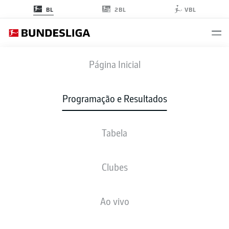
2BL
BL
VBL
KOE
-
FCA
Página Inicial
Programação e Resultados
Tabela
AO VIVO
NOTÍCIAS
ESCALAÇÕES
ESTATÍSTICAS
TABELA
Clubes
Ao vivo