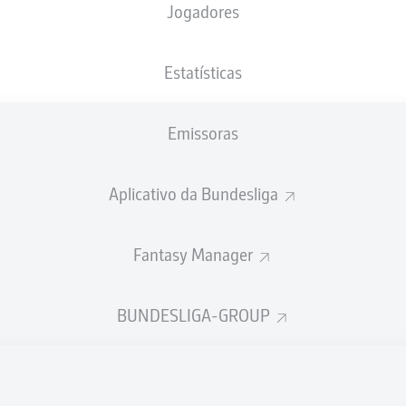
Jogadores
Deutsche Bank Park
Estatísticas
Emissoras
Publicidade
Aplicativo da Bundesliga
Fantasy Manager
BUNDESLIGA-GROUP
Ainda não temos conteúdo disponível para a sua seleção.