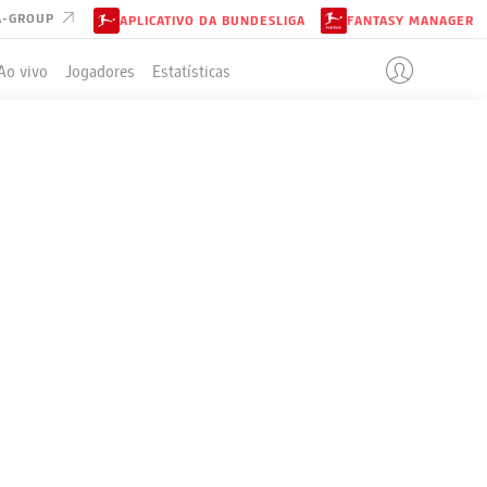
A-GROUP
APLICATIVO DA BUNDESLIGA
FANTASY MANAGER
Ao vivo
Jogadores
Estatísticas
ELA