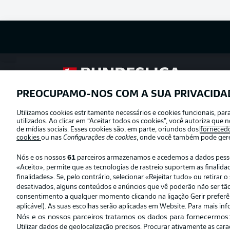
Football as it’s meant to be
PREOCUPAMO-NOS COM A SUA PRIVACIDA
Utilizamos cookies estritamente necessários e cookies funcionais, pa
Oferecido por
utilizados. Ao clicar em “Aceitar todos os cookies”, você autoriza qu
de mídias sociais. Esses cookies são, em parte, oriundos dos
forneced
cookies
ou nas
Configurações de cookies
, onde você também pode geren
Nós e os nossos
61
parceiros armazenamos e acedemos a dados pessoai
«Aceito», permite que as tecnologias de rastreio suportem as finali
finalidades». Se, pelo contrário, selecionar «Rejeitar tudo» ou retira
desativados, alguns conteúdos e anúncios que vê poderão não ser tão r
consentimento a qualquer momento clicando na ligação Gerir preferênc
aplicável). As suas escolhas serão aplicadas em Website. Para mais inf
Nós e os nossos parceiros tratamos os dados para fornecermos
Utilizar dados de geolocalização precisos. Procurar ativamente as car