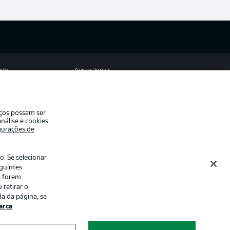
ade
Avisos legais
eferências
Aviso de privacidade
de uso
Emissoras
iços possam ser
e conosco
Marca
nálise e cookies
gurações de
Jogadores
. Se selecionar
eguintes
s forem
 retirar o
a da página, se
rca
ormações num
Modo de visualização