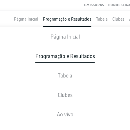
EMISSORAS
BUNDESLIG
Página Inicial
Programação e Resultados
Tabela
Clubes
RACHT FRANKFURT
-
VFB STUTTGART
Página Inicial
Programação e Resultados
Tabela
VIVO
NOTÍCIAS
ESCALAÇÕES
ESTATÍSTICAS
TAB
Clubes
Ao vivo
sex., 02.04.2027 - dom., 04.04.2027
Esta rodada ainda não foi programada.