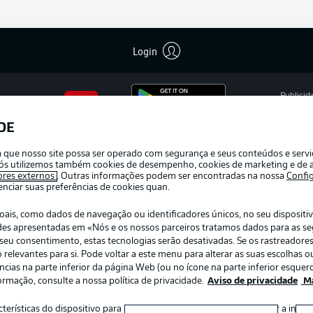
Login
Publicid
Gerir pr
DE
APLICATIVO DA BUNDESLIGA
Termos 
ra que nosso site possa ser operado com segurança e seus conteúdos e serv
Trabalh
e nós utilizemos também cookies de desempenho, cookies de marketing e de a
ores externos
. Outras informações podem ser encontradas na nossa
Confi
Contato
ciar suas preferências de cookies quan.
s, como dados de navegação ou identificadores únicos, no seu dispositivo
dades apresentadas em «Nós e os nossos parceiros tratamos dados para as s
r o seu consentimento, estas tecnologias serão desativadas. Se os rastreadore
elevantes para si. Pode voltar a este menu para alterar as suas escolhas ou
ias na parte inferior da página Web (ou no ícone na parte inferior esquerd
ormação, consulte a nossa política de privacidade.
Aviso de privacidade
Ma
:
Escolha seu idioma
acterísticas do dispositivo para identificação. Armazenar e/ou aceder a inf