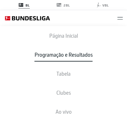
2BL
BL
VBL
SCP
-
B04
Página Inicial
Programação e Resultados
Tabela
AO VIVO
NOTÍCIAS
ESCALAÇÕES
ESTATÍSTICAS
TABELA
Clubes
Ao vivo
sex., 19.03.2027 - dom., 21.03.2027
Esta rodada ainda não foi programada.