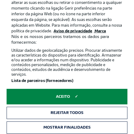
alterar as suas escolhas ou retirar o consentimento a qualquer
momento clicando na ligação Gerir preferências na parte
inferior da página Web (ou no ícone na parte inferior
esquerda da página, se aplicável). As suas escolhas serão
Oferecido por
aplicadas em Website. Para mais informação, consulte a nossa
política de privacidade.
Aviso de privacidade
Marca
Nós e os nossos parceiros tratamos os dados para
fornecermos:
Utilizar dados de geolocalização precisos. Procurar ativamente
as características do dispositivo para identificação. Armazenar
e/ou aceder a informações num dispositivo. Publicidade e
conteúdos personalizados, medição de publicidade e
conteúdos, estudos de audiência e desenvolvimento de
serviços.
Lista de parceiros (fornecedores)
Publicidade
Avisos legais
ACEITO
Gerir preferências
Aviso de privacidade
REJEITAR TODOS
Termos de uso
Emissoras
Trabalhe conosco
Marca
MOSTRAR FINALIDADES
INGRESSOS
Contato
Jogadores