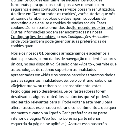
Utilizamos cookies estritamente necessários e cookies
funcionais, para que nosso site possa ser operado com
segurança e seus conteúdos e serviços possam ser utilizados.
Ao clicar em “Aceitar todos os cookies”, você autoriza que nós
utilizemos também cookies de desempenho, cookies de
Oferecido por
marketing e de análise e cookies de mídias sociais. Esses
cookies são, em parte, oriundos dos
fornecedores externos
.
Outras informações podem ser encontradas na nossa
Configurações de cookies
ou nas
Configurações de cookies
,
onde você também pode gerenciar suas preferências de
cookies quan.
Nós e os nossos
61
parceiros armazenamos e acedemos a
dados pessoais, como dados de navegação ou identificadores
únicos, no seu dispositivo. Se selecionar «Aceito», permite que
as tecnologias de rastreio suportem as finalidades
apresentadas em «Nós e os nossos parceiros tratamos dados
para as seguintes finalidades». Se, pelo contrário, selecionar
«Rejeitar tudo» ou retirar o seu consentimento, estas
Publicidade
Avisos legais
tecnologias serão desativadas. Se os rastreadores forem
Gerir preferências
Aviso de privacidade
desativados, alguns conteúdos e anúncios que vê poderão
não ser tão relevantes para si. Pode voltar a este menu para
Termos de uso
Emissoras
alterar as suas escolhas ou retirar o consentimento a qualquer
momento clicando na ligação Gerir preferências na parte
Trabalhe conosco
Marca
inferior da página Web (ou no ícone na parte inferior
Contato
Jogadores
esquerda da página, se aplicável). As suas escolhas serão