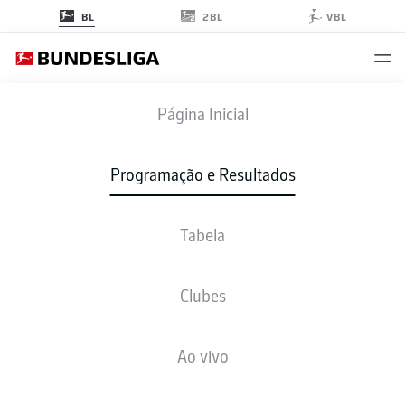
2BL
BL
VBL
KOE
-
FCB
Página Inicial
Programação e Resultados
Tabela
AO VIVO
NOTÍCIAS
ESCALAÇÕES
ESTATÍSTICAS
TABELA
Clubes
Ao vivo