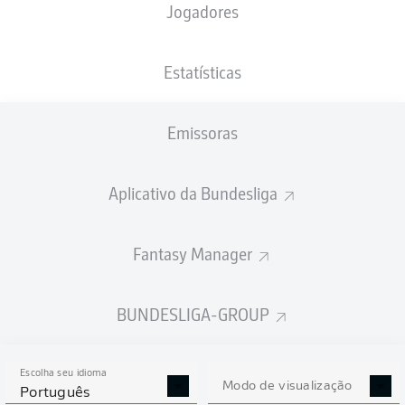
Jogadores
XGOLS
Estatísticas
Emissoras
Aplicativo da Bundesliga
Fantasy Manager
Goals
BUNDESLIGA-GROUP
PASSES REALIZADOS
Escolha seu idioma
0
0
Modo de visualização
Português
Precisão
0 %
0 %