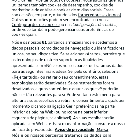
Ao clicar em “Aceitar todos os cookies”, você autoriza que nós
utilizemos também cookies de desempenho, cookies de
marketing e de análise e cookies de mídias sociais. Esses
cookies são, em parte, oriundos dos
fornecedores externos
.
Outras informações podem ser encontradas na nossa
Login
Configurações de cookies
ou nas
Configurações de cookies
,
onde você também pode gerenciar suas preferências de
cookies quan.
Nós e os nossos
61
parceiros armazenamos e acedemos a
dados pessoais, como dados de navegação ou identificadores
únicos, no seu dispositivo. Se selecionar «Aceito», permite que
as tecnologias de rastreio suportem as finalidades
apresentadas em «Nós e os nossos parceiros tratamos dados
para as seguintes finalidades». Se, pelo contrário, selecionar
Football as it’s meant to be
«Rejeitar tudo» ou retirar o seu consentimento, estas
tecnologias serão desativadas. Se os rastreadores forem
desativados, alguns conteúdos e anúncios que vê poderão
não ser tão relevantes para si. Pode voltar a este menu para
alterar as suas escolhas ou retirar o consentimento a qualquer
APLICATIVO DA BUNDESLIGA
momento clicando na ligação Gerir preferências na parte
inferior da página Web (ou no ícone na parte inferior
esquerda da página, se aplicável). As suas escolhas serão
aplicadas em Website. Para mais informação, consulte a nossa
política de privacidade.
Aviso de privacidade
Marca
Nós e os nossos parceiros tratamos os dados para