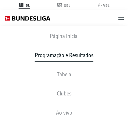
2BL
BL
VBL
SVW
-
VFB
Página Inicial
Programação e Resultados
Tabela
AO VIVO
NOTÍCIAS
ESCALAÇÕES
ESTATÍSTICAS
TABELA
Clubes
Ao vivo
Verifique novamente