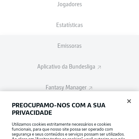
Jogadores
A escalação inicial será divulgada 60
minutos antes do início da partida
Estatísticas
Emissoras
Aplicativo da Bundesliga
Fantasy Manager
PREOCUPAMO-NOS COM A SUA
BUNDESLIGA-GROUP
PRIVACIDADE
Utilizamos cookies estritamente necessários e cookies
Escolha seu idioma
funcionais, para que nosso site possa ser operado com
Modo de visualização
Português
segurança e seus conteúdos e serviços possam ser utilizados.