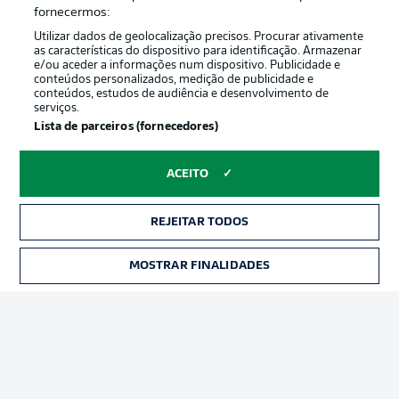
Oferecido por
fornecermos:
Utilizar dados de geolocalização precisos. Procurar ativamente
as características do dispositivo para identificação. Armazenar
e/ou aceder a informações num dispositivo. Publicidade e
conteúdos personalizados, medição de publicidade e
conteúdos, estudos de audiência e desenvolvimento de
serviços.
Lista de parceiros (fornecedores)
ACEITO
Publicidade
Avisos legais
REJEITAR TODOS
Gerir preferências
Aviso de privacidade
MOSTRAR FINALIDADES
INGRESSOS
Termos de uso
Emissoras
Trabalhe conosco
Marca
Contato
Jogadores