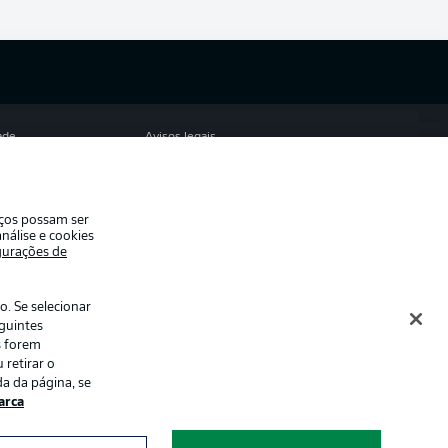
ade
Avisos legais
eferências
Aviso de privacidade
de uso
Emissoras
iços possam ser
e conosco
Marca
nálise e cookies
gurações de
Jogadores
. Se selecionar
eguintes
s forem
 retirar o
a da página, se
rca
ormações num
Modo de visualização