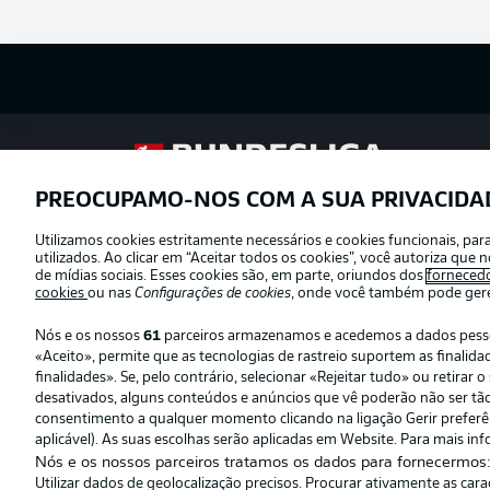
Football as it’s meant to be
PREOCUPAMO-NOS COM A SUA PRIVACIDA
Utilizamos cookies estritamente necessários e cookies funcionais, pa
Oferecido por
utilizados. Ao clicar em “Aceitar todos os cookies”, você autoriza qu
de mídias sociais. Esses cookies são, em parte, oriundos dos
forneced
cookies
ou nas
Configurações de cookies
, onde você também pode geren
Nós e os nossos
61
parceiros armazenamos e acedemos a dados pessoai
«Aceito», permite que as tecnologias de rastreio suportem as finali
finalidades». Se, pelo contrário, selecionar «Rejeitar tudo» ou retira
desativados, alguns conteúdos e anúncios que vê poderão não ser tão r
consentimento a qualquer momento clicando na ligação Gerir preferênc
aplicável). As suas escolhas serão aplicadas em Website. Para mais inf
Nós e os nossos parceiros tratamos os dados para fornecermos
Utilizar dados de geolocalização precisos. Procurar ativamente as car