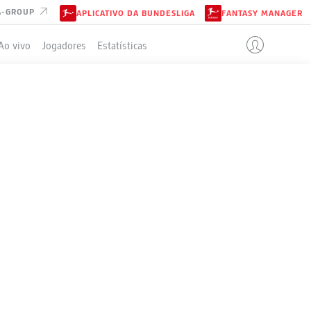
A-GROUP
APLICATIVO DA BUNDESLIGA
FANTASY MANAGER
Ao vivo
Jogadores
Estatísticas
ELA