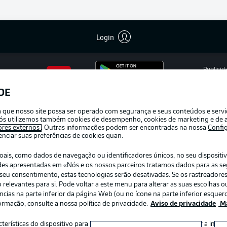
Login
Publicid
Gerir pr
DE
APLICATIVO DA BUNDESLIGA
Termos 
ra que nosso site possa ser operado com segurança e seus conteúdos e serv
Trabalh
e nós utilizemos também cookies de desempenho, cookies de marketing e de a
ores externos
. Outras informações podem ser encontradas na nossa
Confi
Contato
ciar suas preferências de cookies quan.
s, como dados de navegação ou identificadores únicos, no seu dispositivo
dades apresentadas em «Nós e os nossos parceiros tratamos dados para as s
r o seu consentimento, estas tecnologias serão desativadas. Se os rastreadore
elevantes para si. Pode voltar a este menu para alterar as suas escolhas ou
ias na parte inferior da página Web (ou no ícone na parte inferior esquerd
ormação, consulte a nossa política de privacidade.
Aviso de privacidade
Ma
:
Escolha seu idioma
acterísticas do dispositivo para identificação. Armazenar e/ou aceder a inf