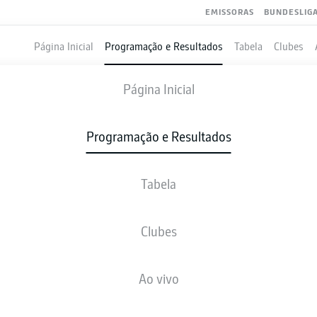
EMISSORAS
BUNDESLIG
Página Inicial
Programação e Resultados
Tabela
Clubes
AYER LEVERKUSEN
-
COLOGNE
Página Inicial
Programação e Resultados
Tabela
VIVO
NOTÍCIAS
ESCALAÇÕES
ESTATÍSTICAS
TAB
Clubes
Ao vivo
sex., 12.03.2027 - dom., 14.03.2027
Esta rodada ainda não foi programada.