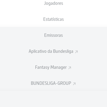
Jogadores
BayArena
Estatísticas
Emissoras
Publicidade
Aplicativo da Bundesliga
Fantasy Manager
BUNDESLIGA-GROUP
Ainda não temos conteúdo disponível para a sua seleção.