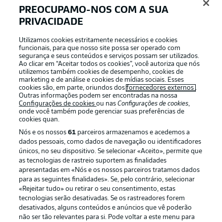
PREOCUPAMO-NOS COM A SUA
PRIVACIDADE
Login
Utilizamos cookies estritamente necessários e cookies
funcionais, para que nosso site possa ser operado com
segurança e seus conteúdos e serviços possam ser utilizados.
Ao clicar em “Aceitar todos os cookies”, você autoriza que nós
utilizemos também cookies de desempenho, cookies de
marketing e de análise e cookies de mídias sociais. Esses
cookies são, em parte, oriundos dos
fornecedores externos
.
Outras informações podem ser encontradas na nossa
Configurações de cookies
ou nas
Configurações de cookies
,
onde você também pode gerenciar suas preferências de
cookies quan.
Nós e os nossos
61
parceiros armazenamos e acedemos a
dados pessoais, como dados de navegação ou identificadores
únicos, no seu dispositivo. Se selecionar «Aceito», permite que
Football as it’s meant to be
as tecnologias de rastreio suportem as finalidades
apresentadas em «Nós e os nossos parceiros tratamos dados
para as seguintes finalidades». Se, pelo contrário, selecionar
«Rejeitar tudo» ou retirar o seu consentimento, estas
tecnologias serão desativadas. Se os rastreadores forem
desativados, alguns conteúdos e anúncios que vê poderão
APLICATIVO DA BUNDESLIGA
não ser tão relevantes para si. Pode voltar a este menu para