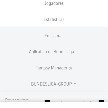
Jogadores
SNP Arena
Estatísticas
Emissoras
Publicidade
Aplicativo da Bundesliga
Ainda não temos conteúdo disponível para a sua seleção.
Fantasy Manager
BUNDESLIGA-GROUP
Escolha seu idioma
Modo de visualização
Português