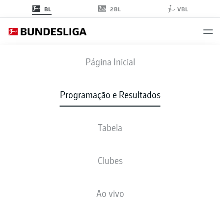
2BL
BL
VBL
TSG
-
SVW
Página Inicial
Programação e Resultados
Tabela
AO VIVO
NOTÍCIAS
ESCALAÇÕES
ESTATÍSTICAS
TABELA
Clubes
Ao vivo
sex., 05.03.2027 - dom., 07.03.2027
Esta rodada ainda não foi programada.