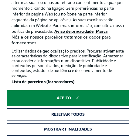
alterar as suas escolhas ou retirar o consentimento a qualquer
momento clicando na ligação Gerir preferências na parte
inferior da página Web (ou no ícone na parte inferior
esquerda da página, se aplicável). As suas escolhas serão
Oferecido por
aplicadas em Website. Para mais informação, consulte a nossa
política de privacidade.
Aviso de privacidade
Marca
Nós e os nossos parceiros tratamos os dados para
fornecermos:
Utilizar dados de geolocalização precisos. Procurar ativamente
as características do dispositivo para identificação. Armazenar
e/ou aceder a informações num dispositivo. Publicidade e
conteúdos personalizados, medição de publicidade e
conteúdos, estudos de audiência e desenvolvimento de
serviços.
Lista de parceiros (fornecedores)
Publicidade
Avisos legais
ACEITO
Gerir preferências
Aviso de privacidade
REJEITAR TODOS
Termos de uso
Emissoras
Trabalhe conosco
Marca
MOSTRAR FINALIDADES
INGRESSOS
Contato
Jogadores