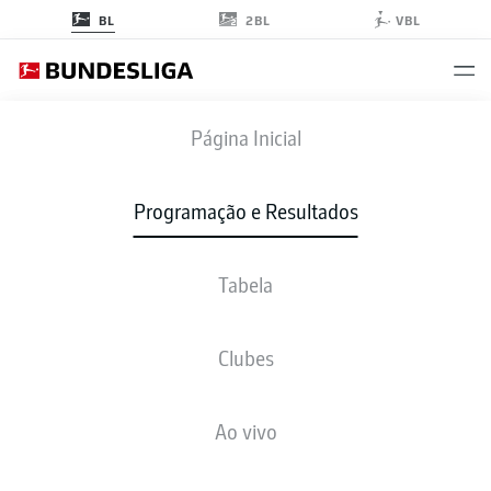
2BL
BL
VBL
RBL
-
S04
Página Inicial
Programação e Resultados
Tabela
AO VIVO
NOTÍCIAS
ESCALAÇÕES
ESTATÍSTICAS
TABELA
Clubes
Ao vivo