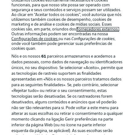
Utilizamos cookies estritamente necessários e cookies
funcionais, para que nosso site possa ser operado com
segurança e seus conteúdos e serviços possam ser utilizados.
Ao clicar em “Aceitar todos os cookies”, você autoriza que nós
utilizemos também cookies de desempenho, cookies de
Oferecido por
marketing e de análise e cookies de mídias sociais. Esses
cookies são, em parte, oriundos dos
fornecedores externos
.
Outras informações podem ser encontradas na nossa
Configurações de cookies
ou nas
Configurações de cookies
,
onde você também pode gerenciar suas preferências de
cookies quan.
Nós e os nossos
61
parceiros armazenamos e acedemos a
dados pessoais, como dados de navegação ou identificadores
únicos, no seu dispositivo. Se selecionar «Aceito», permite que
as tecnologias de rastreio suportem as finalidades
apresentadas em «Nós e os nossos parceiros tratamos dados
para as seguintes finalidades». Se, pelo contrário, selecionar
«Rejeitar tudo» ou retirar o seu consentimento, estas
Publicidade
Avisos legais
tecnologias serão desativadas. Se os rastreadores forem
Gerir preferências
Aviso de privacidade
desativados, alguns conteúdos e anúncios que vê poderão
não ser tão relevantes para si. Pode voltar a este menu para
Termos de uso
Emissoras
alterar as suas escolhas ou retirar o consentimento a qualquer
momento clicando na ligação Gerir preferências na parte
Trabalhe conosco
Marca
inferior da página Web (ou no ícone na parte inferior
Contato
Jogadores
esquerda da página, se aplicável). As suas escolhas serão