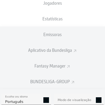
Jogadores
XGOLS
Estatísticas
Emissoras
Aplicativo da Bundesliga
Fantasy Manager
Goals
BUNDESLIGA-GROUP
PASSES REALIZADOS
Escolha seu idioma
0
0
Modo de visualização
Português
Precisão
0 %
0 %