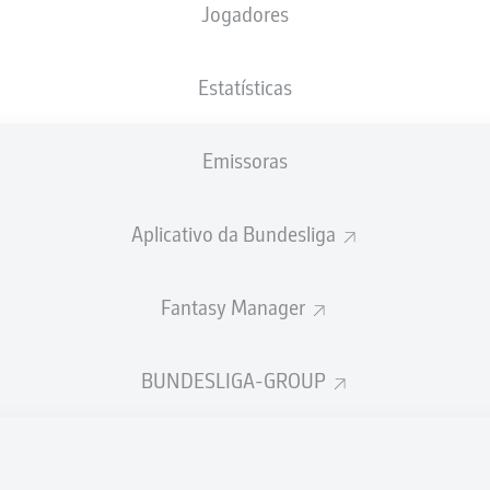
Jogadores
Volksparkstadion
Estatísticas
Emissoras
Publicidade
Aplicativo da Bundesliga
Fantasy Manager
BUNDESLIGA-GROUP
Ainda não temos conteúdo disponível para a sua seleção.