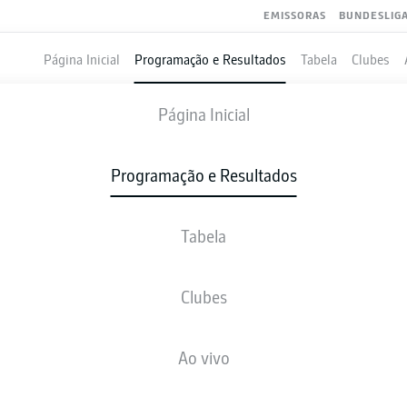
EMISSORAS
BUNDESLIG
Página Inicial
Programação e Resultados
Tabela
Clubes
HAMBURG
-
EINTRACHT FRAN
Página Inicial
Programação e Resultados
Tabela
VIVO
NOTÍCIAS
ESCALAÇÕES
ESTATÍSTICAS
TAB
Clubes
Ao vivo
sex., 05.03.2027 - dom., 07.03.2027
Esta rodada ainda não foi programada.