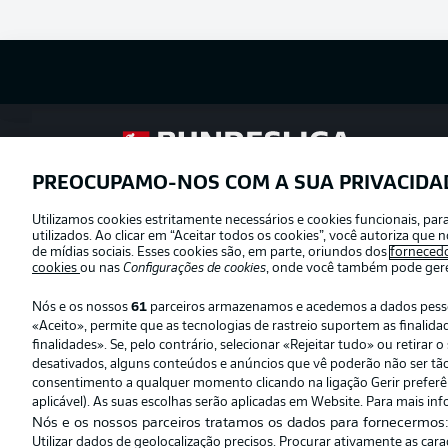
Football as it’s meant to be
PREOCUPAMO-NOS COM A SUA PRIVACIDA
Utilizamos cookies estritamente necessários e cookies funcionais, pa
Oferecido por
utilizados. Ao clicar em “Aceitar todos os cookies”, você autoriza qu
de mídias sociais. Esses cookies são, em parte, oriundos dos
forneced
cookies
ou nas
Configurações de cookies
, onde você também pode geren
Nós e os nossos
61
parceiros armazenamos e acedemos a dados pessoai
«Aceito», permite que as tecnologias de rastreio suportem as finali
finalidades». Se, pelo contrário, selecionar «Rejeitar tudo» ou retira
desativados, alguns conteúdos e anúncios que vê poderão não ser tão r
consentimento a qualquer momento clicando na ligação Gerir preferênc
aplicável). As suas escolhas serão aplicadas em Website. Para mais inf
Nós e os nossos parceiros tratamos os dados para fornecermos
Utilizar dados de geolocalização precisos. Procurar ativamente as car