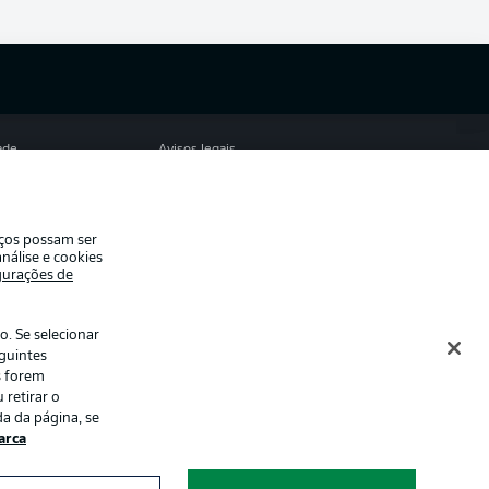
ade
Avisos legais
eferências
Aviso de privacidade
de uso
Emissoras
iços possam ser
e conosco
Marca
nálise e cookies
gurações de
Jogadores
. Se selecionar
eguintes
s forem
 retirar o
a da página, se
rca
ormações num
Modo de visualização