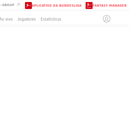
A-GROUP
APLICATIVO DA BUNDESLIGA
FANTASY MANAGER
Ao vivo
Jogadores
Estatísticas
KFURT
ELA