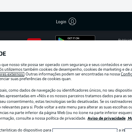
Login
Publicid
Gerir pr
DE
APLICATIVO DA BUNDESLIGA
Termos 
ra que nosso site possa ser operado com segurança e seus conteúdos e serv
Trabalh
e nós utilizemos também cookies de desempenho, cookies de marketing e de a
ores externos
. Outras informações podem ser encontradas na nossa
Confi
Contato
ciar suas preferências de cookies quan.
s, como dados de navegação ou identificadores únicos, no seu dispositivo
dades apresentadas em «Nós e os nossos parceiros tratamos dados para as s
r o seu consentimento, estas tecnologias serão desativadas. Se os rastreadore
elevantes para si. Pode voltar a este menu para alterar as suas escolhas ou
ias na parte inferior da página Web (ou no ícone na parte inferior esquerd
ormação, consulte a nossa política de privacidade.
Aviso de privacidade
Ma
:
Escolha seu idioma
acterísticas do dispositivo para identificação. Armazenar e/ou aceder a inf