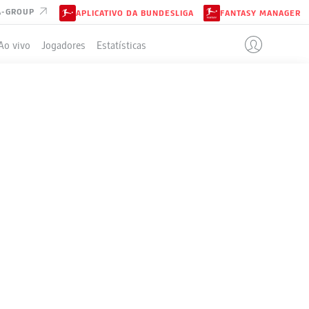
A-GROUP
APLICATIVO DA BUNDESLIGA
FANTASY MANAGER
Ao vivo
Jogadores
Estatísticas
ELA