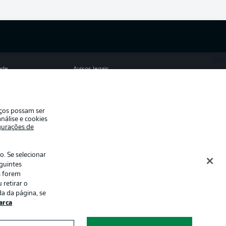
ade
Avisos legais
eferências
Aviso de privacidade
de uso
Emissoras
iços possam ser
e conosco
Marca
nálise e cookies
gurações de
Jogadores
. Se selecionar
eguintes
s forem
 retirar o
a da página, se
rca
ormações num
Modo de visualização