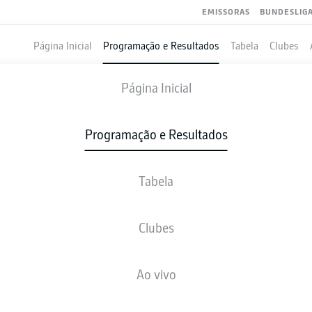
EMISSORAS
BUNDESLIG
Página Inicial
Programação e Resultados
Tabela
Clubes
WERDER BREMEN
-
MAINZ
Página Inicial
Programação e Resultados
Tabela
VIVO
NOTÍCIAS
ESCALAÇÕES
ESTATÍSTICAS
TAB
Clubes
Ao vivo
ter., 02.03.2027 - qui., 04.03.2027
Esta rodada ainda não foi programada.