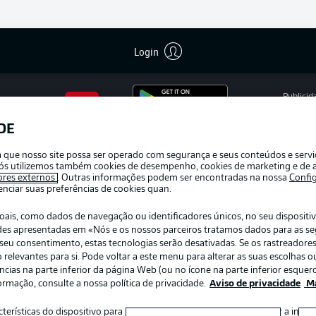
Login
Publicid
Gerir pr
DE
APLICATIVO DA BUNDESLIGA
Termos 
ra que nosso site possa ser operado com segurança e seus conteúdos e serv
Trabalh
e nós utilizemos também cookies de desempenho, cookies de marketing e de a
ores externos
. Outras informações podem ser encontradas na nossa
Confi
Contato
ciar suas preferências de cookies quan.
s, como dados de navegação ou identificadores únicos, no seu dispositivo
dades apresentadas em «Nós e os nossos parceiros tratamos dados para as s
r o seu consentimento, estas tecnologias serão desativadas. Se os rastreadore
elevantes para si. Pode voltar a este menu para alterar as suas escolhas ou
ias na parte inferior da página Web (ou no ícone na parte inferior esquerd
ormação, consulte a nossa política de privacidade.
Aviso de privacidade
Ma
:
Escolha seu idioma
acterísticas do dispositivo para identificação. Armazenar e/ou aceder a inf