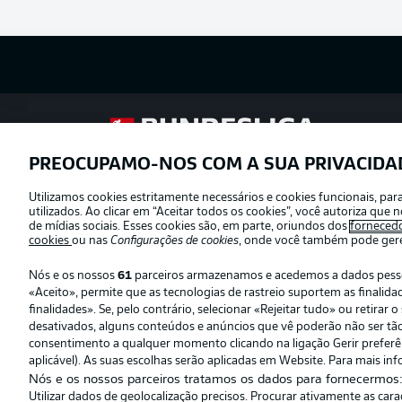
Football as it’s meant to be
PREOCUPAMO-NOS COM A SUA PRIVACIDA
Utilizamos cookies estritamente necessários e cookies funcionais, pa
Oferecido por
utilizados. Ao clicar em “Aceitar todos os cookies”, você autoriza qu
de mídias sociais. Esses cookies são, em parte, oriundos dos
forneced
cookies
ou nas
Configurações de cookies
, onde você também pode geren
Nós e os nossos
61
parceiros armazenamos e acedemos a dados pessoai
«Aceito», permite que as tecnologias de rastreio suportem as finali
finalidades». Se, pelo contrário, selecionar «Rejeitar tudo» ou retira
desativados, alguns conteúdos e anúncios que vê poderão não ser tão r
consentimento a qualquer momento clicando na ligação Gerir preferênc
aplicável). As suas escolhas serão aplicadas em Website. Para mais inf
Nós e os nossos parceiros tratamos os dados para fornecermos
Utilizar dados de geolocalização precisos. Procurar ativamente as car