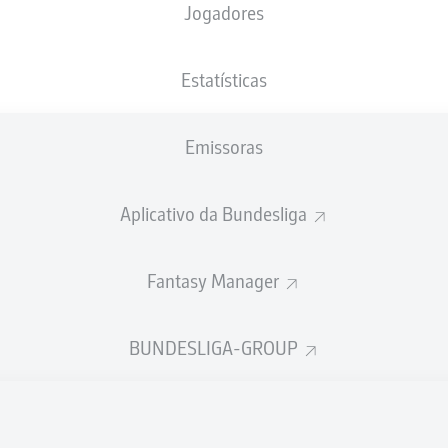
Jogadores
Weserstadion
Estatísticas
Emissoras
Publicidade
Aplicativo da Bundesliga
Fantasy Manager
BUNDESLIGA-GROUP
Ainda não temos conteúdo disponível para a sua seleção.