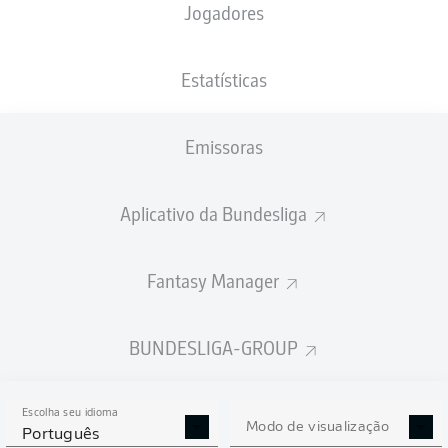
Jogadores
XGOLS
Estatísticas
Emissoras
Aplicativo da Bundesliga
Fantasy Manager
Goals
BUNDESLIGA-GROUP
PASSES REALIZADOS
Escolha seu idioma
0
0
Modo de visualização
Português
Precisão
0 %
0 %