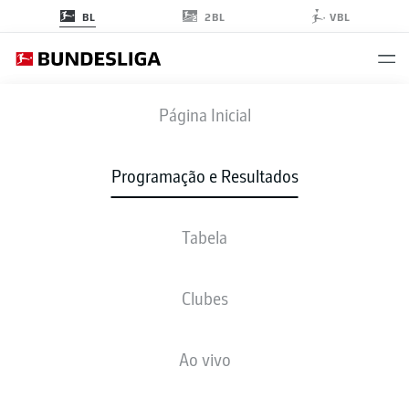
2BL
BL
VBL
B04
-
TSG
Página Inicial
Programação e Resultados
Tabela
AO VIVO
NOTÍCIAS
ESCALAÇÕES
ESTATÍSTICAS
TABELA
Clubes
Ao vivo