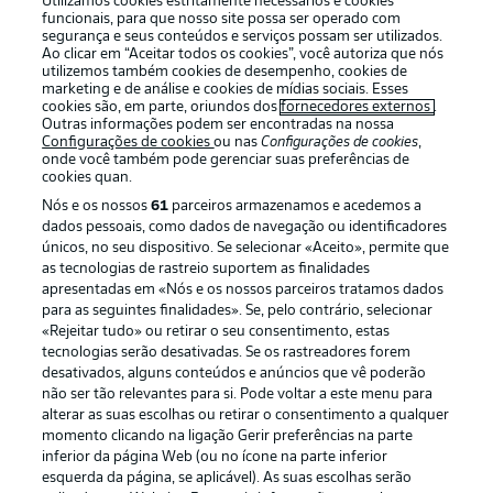
Utilizamos cookies estritamente necessários e cookies
funcionais, para que nosso site possa ser operado com
segurança e seus conteúdos e serviços possam ser utilizados.
Ao clicar em “Aceitar todos os cookies”, você autoriza que nós
utilizemos também cookies de desempenho, cookies de
Oferecido por
marketing e de análise e cookies de mídias sociais. Esses
cookies são, em parte, oriundos dos
fornecedores externos
.
Outras informações podem ser encontradas na nossa
Configurações de cookies
ou nas
Configurações de cookies
,
onde você também pode gerenciar suas preferências de
cookies quan.
Nós e os nossos
61
parceiros armazenamos e acedemos a
dados pessoais, como dados de navegação ou identificadores
únicos, no seu dispositivo. Se selecionar «Aceito», permite que
as tecnologias de rastreio suportem as finalidades
apresentadas em «Nós e os nossos parceiros tratamos dados
para as seguintes finalidades». Se, pelo contrário, selecionar
«Rejeitar tudo» ou retirar o seu consentimento, estas
Publicidade
Avisos legais
tecnologias serão desativadas. Se os rastreadores forem
Gerir preferências
Aviso de privacidade
desativados, alguns conteúdos e anúncios que vê poderão
não ser tão relevantes para si. Pode voltar a este menu para
Termos de uso
Emissoras
alterar as suas escolhas ou retirar o consentimento a qualquer
momento clicando na ligação Gerir preferências na parte
Trabalhe conosco
Marca
inferior da página Web (ou no ícone na parte inferior
Contato
Jogadores
esquerda da página, se aplicável). As suas escolhas serão