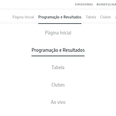
EMISSORAS
BUNDESLIG
Página Inicial
Programação e Resultados
Tabela
Clubes
VFB STUTTGART
-
HAMBURG
Página Inicial
Programação e Resultados
Tabela
VIVO
NOTÍCIAS
ESCALAÇÕES
ESTATÍSTICAS
TAB
Clubes
Ao vivo