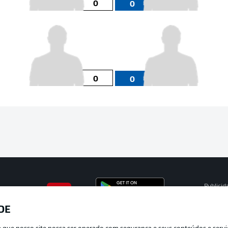
0
0
0
0
Publicid
Gerir pr
DE
APLICATIVO DA BUNDESLIGA
Termos 