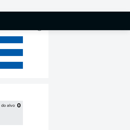
0 %
0
 do alvo