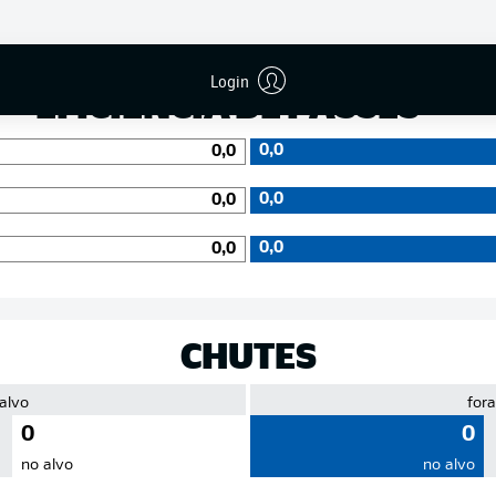
Precisão
Login
EFICIÊNCIA DE PASSES
0,0
0,0
0,0
0,0
0,0
0,0
CHUTES
 alvo
fora
0
0
no alvo
no alvo