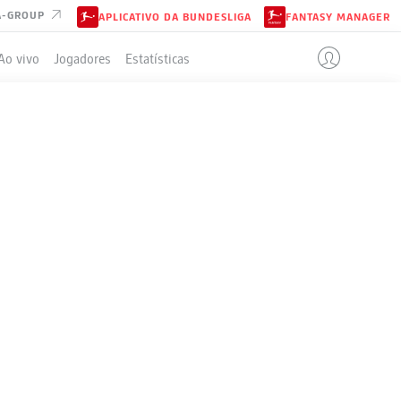
A-GROUP
APLICATIVO DA BUNDESLIGA
FANTASY MANAGER
Ao vivo
Jogadores
Estatísticas
ELA