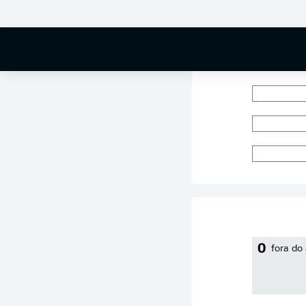
0 %
0
fora do