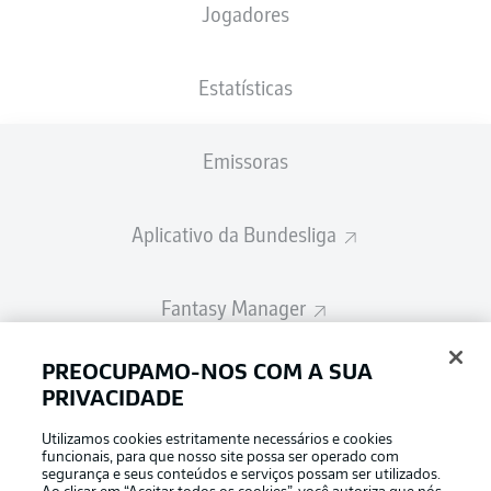
Jogadores
A escalação inicial será divulgada 60
minutos antes do início da partida
Estatísticas
Emissoras
Aplicativo da Bundesliga
Fantasy Manager
PREOCUPAMO-NOS COM A SUA
BUNDESLIGA-GROUP
PRIVACIDADE
Utilizamos cookies estritamente necessários e cookies
Escolha seu idioma
funcionais, para que nosso site possa ser operado com
Modo de visualização
Português
segurança e seus conteúdos e serviços possam ser utilizados.