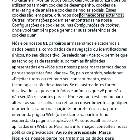
Ao clicar em “Aceitar todos os cookies”, você autoriza que nós
utilizemos também cookies de desempenho, cookies de
marketing e de análise e cookies de mídias sociais. Esses
cookies são, em parte, oriundos dos
fornecedores externos
.
Outras informações podem ser encontradas na nossa
Login
Configurações de cookies
ou nas
Configurações de cookies
,
onde você também pode gerenciar suas preferências de
cookies quan.
Nós e os nossos
61
parceiros armazenamos e acedemos a
dados pessoais, como dados de navegação ou identificadores
únicos, no seu dispositivo. Se selecionar «Aceito», permite que
as tecnologias de rastreio suportem as finalidades
apresentadas em «Nós e os nossos parceiros tratamos dados
para as seguintes finalidades». Se, pelo contrário, selecionar
Football as it’s meant to be
«Rejeitar tudo» ou retirar o seu consentimento, estas
tecnologias serão desativadas. Se os rastreadores forem
desativados, alguns conteúdos e anúncios que vê poderão
não ser tão relevantes para si. Pode voltar a este menu para
alterar as suas escolhas ou retirar o consentimento a qualquer
APLICATIVO DA BUNDESLIGA
momento clicando na ligação Gerir preferências na parte
inferior da página Web (ou no ícone na parte inferior
esquerda da página, se aplicável). As suas escolhas serão
aplicadas em Website. Para mais informação, consulte a nossa
política de privacidade.
Aviso de privacidade
Marca
Nós e os nossos parceiros tratamos os dados para