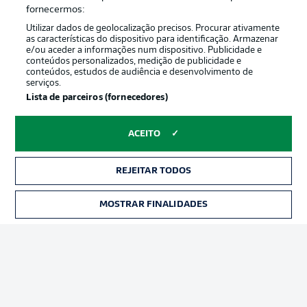
Oferecido por
fornecermos:
Utilizar dados de geolocalização precisos. Procurar ativamente
as características do dispositivo para identificação. Armazenar
e/ou aceder a informações num dispositivo. Publicidade e
conteúdos personalizados, medição de publicidade e
conteúdos, estudos de audiência e desenvolvimento de
serviços.
Lista de parceiros (fornecedores)
ACEITO
Publicidade
Avisos legais
REJEITAR TODOS
Gerir preferências
Aviso de privacidade
MOSTRAR FINALIDADES
INGRESSOS
Termos de uso
Emissoras
Trabalhe conosco
Marca
Contato
Jogadores