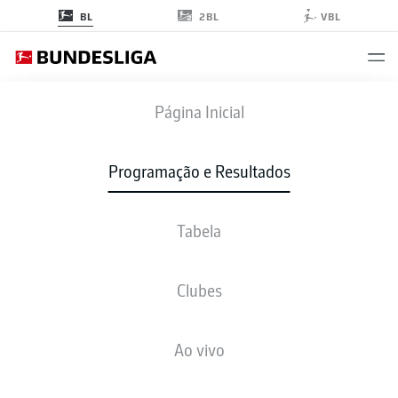
2BL
BL
VBL
VFB
-
SCP
Página Inicial
Programação e Resultados
Tabela
AO VIVO
NOTÍCIAS
ESCALAÇÕES
ESTATÍSTICAS
TABELA
Clubes
Ao vivo
Verifique novamente