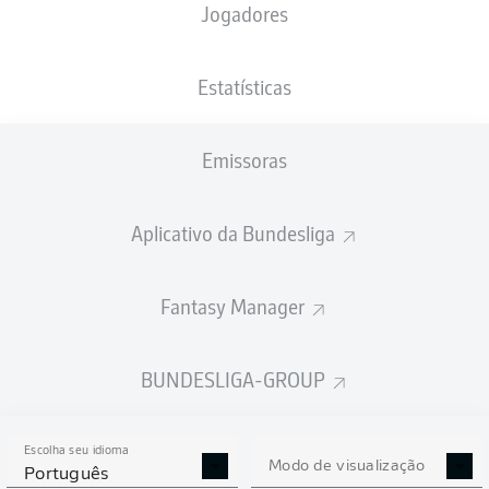
Jogadores
XGOLS
Estatísticas
Emissoras
Aplicativo da Bundesliga
Fantasy Manager
Goals
BUNDESLIGA-GROUP
PASSES REALIZADOS
Escolha seu idioma
0
0
Modo de visualização
Português
Precisão
0 %
0 %