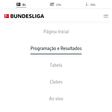
2BL
BL
VBL
SVW
-
BVB
Página Inicial
Programação e Resultados
Tabela
AO VIVO
NOTÍCIAS
ESCALAÇÕES
ESTATÍSTICAS
TABELA
Clubes
Ao vivo