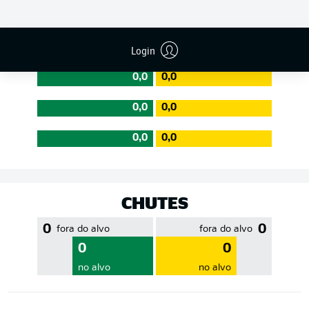
EFICIÊNCIA DE PASSES
Login
0,0
0,0
0,0
0,0
0,0
0,0
CHUTES
0
0
fora do alvo
fora do alvo
0
0
no alvo
no alvo