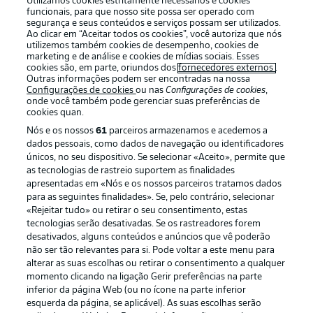
Utilizamos cookies estritamente necessários e cookies
funcionais, para que nosso site possa ser operado com
segurança e seus conteúdos e serviços possam ser utilizados.
Ao clicar em “Aceitar todos os cookies”, você autoriza que nós
utilizemos também cookies de desempenho, cookies de
Oferecido por
marketing e de análise e cookies de mídias sociais. Esses
cookies são, em parte, oriundos dos
fornecedores externos
.
Outras informações podem ser encontradas na nossa
Configurações de cookies
ou nas
Configurações de cookies
,
onde você também pode gerenciar suas preferências de
cookies quan.
Nós e os nossos
61
parceiros armazenamos e acedemos a
dados pessoais, como dados de navegação ou identificadores
únicos, no seu dispositivo. Se selecionar «Aceito», permite que
as tecnologias de rastreio suportem as finalidades
apresentadas em «Nós e os nossos parceiros tratamos dados
para as seguintes finalidades». Se, pelo contrário, selecionar
«Rejeitar tudo» ou retirar o seu consentimento, estas
Publicidade
Avisos legais
tecnologias serão desativadas. Se os rastreadores forem
Gerir preferências
Aviso de privacidade
desativados, alguns conteúdos e anúncios que vê poderão
não ser tão relevantes para si. Pode voltar a este menu para
Termos de uso
Emissoras
alterar as suas escolhas ou retirar o consentimento a qualquer
momento clicando na ligação Gerir preferências na parte
Trabalhe conosco
Marca
inferior da página Web (ou no ícone na parte inferior
Contato
Jogadores
esquerda da página, se aplicável). As suas escolhas serão